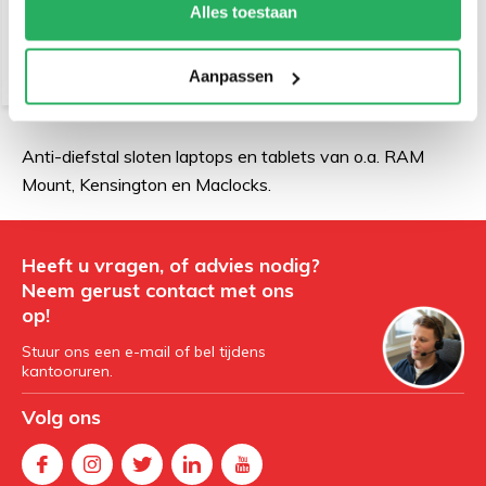
Alles toestaan
Aanpassen
Anti-diefstal sloten laptops en tablets van o.a. RAM
Mount, Kensington en Maclocks.
Heeft u vragen, of advies nodig?
Neem gerust contact met ons
op!
Stuur ons een e-mail of bel tijdens
kantooruren.
Volg ons