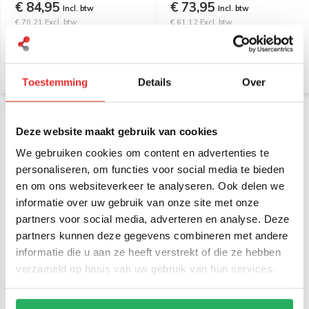
€ 84,95
€ 73,95
Incl. btw
Incl. btw
€ 70,21 Excl. btw
€ 61,12 Excl. btw
Toestemming
Details
Over
Deze website maakt gebruik van cookies
We gebruiken cookies om content en advertenties te
personaliseren, om functies voor social media te bieden
en om ons websiteverkeer te analyseren. Ook delen we
informatie over uw gebruik van onze site met onze
partners voor social media, adverteren en analyse. Deze
partners kunnen deze gegevens combineren met andere
Universeel cijfercode
laptopslot 1,80 m
informatie die u aan ze heeft verstrekt of die ze hebben
verzameld op basis van uw gebruik van hun services.
€ 10,95
Incl. btw
€ 9,05 Excl. btw