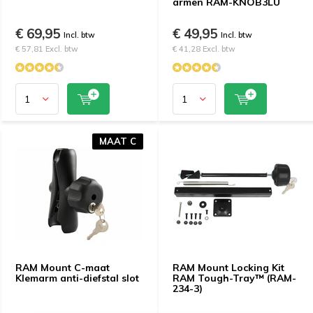
armen RAM-KNOB3LU
€ 69,95
€ 49,95
Incl. btw
Incl. btw
€ 57,81 Excl. btw
€ 41,28 Excl. btw
MAAT C
RAM Mount C-maat
RAM Mount Locking Kit
Klemarm anti-diefstal slot
RAM Tough-Tray™ (RAM-
234-3)