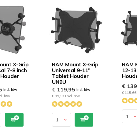
unt X-Grip
RAM Mount X-Grip
RAM M
al 7-8 inch
Universal 9-11"
12-13
 Houder
Tablet Houder
Houd
UN9U
€ 13
95
€ 119,95
Incl. btw
Incl. btw
€ 115,66 
cl. btw
€ 99,13 Excl. btw