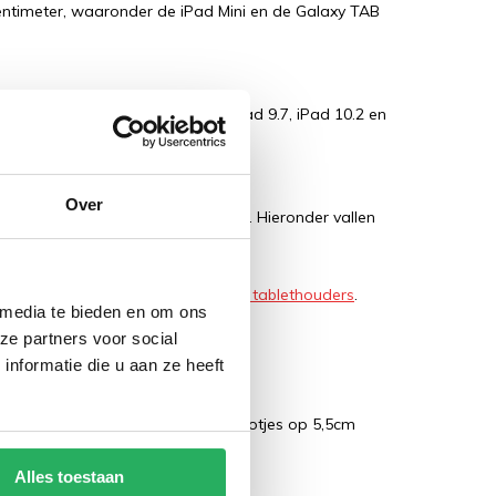
centimeter, waaronder de iPad Mini en de Galaxy TAB
 tot 20.6 centimeter, zoals de iPad 9.7, iPad 10.2 en
Over
an 18.4 tot 22.2 centimeter breed. Hieronder vallen
".
lethouders
of de
Tab-Tite klemveer tablethouders
.
 media te bieden en om ons
ze partners voor social
maten:
nformatie die u aan ze heeft
edig is uitgeklapt is zitten de pootjes op 5,5cm
Alles toestaan