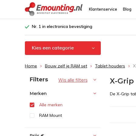
Klantenservice
Blog
Nr. 1 in electronica bevestiging
Kies een categorie
Home
Bouw zelf je RAM set
Tablet houders
X
Sorteren op:
Filters
X-Grip
Wis alle filters
Merken
De X-Grip ta
Alle merken
RAM Mount
Prijs
€