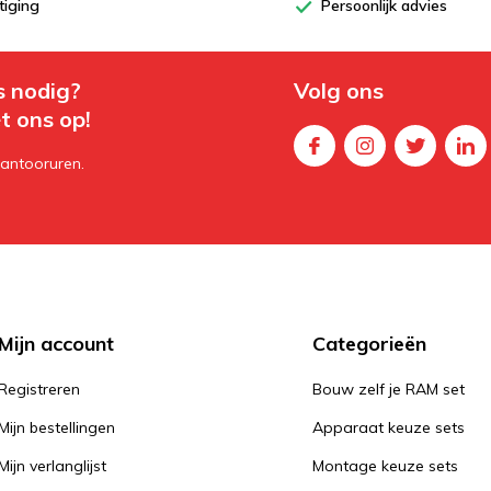
tiging
Persoonlijk advies
s nodig?
Volg ons
t ons op!
kantooruren.
Mijn account
Categorieën
Registreren
Bouw zelf je RAM set
Mijn bestellingen
Apparaat keuze sets
Mijn verlanglijst
Montage keuze sets