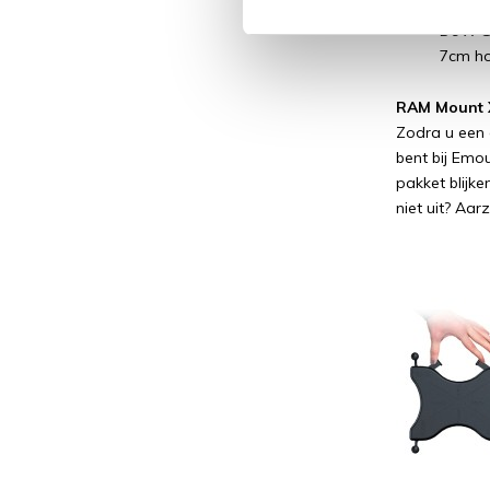
De RAM
De X-G
7cm hoo
RAM Mount X
Zodra u een 
bent bij Emo
pakket blijk
niet uit? Aa