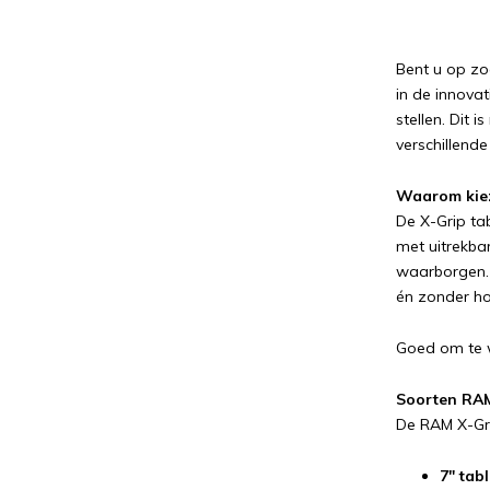
Bent u op zo
in de innova
stellen. Dit 
verschillende
Waarom kiez
De X-Grip ta
met uitrekba
waarborgen. 
én zonder h
Goed om te w
Soorten RAM
De RAM X-Gri
7" ta