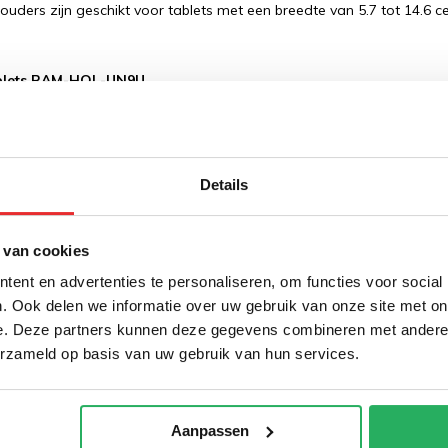
ouders zijn geschikt voor tablets met een breedte van 5.7 tot 14.6 
ablets RAM-HOL-UN9U
 X-Grip houders zijn ontworpen voor tablets met een breedte van 15.9
1, alsmede de Galaxy TAB A 10-11".
ablets RAM-HOL-UN11U
Details
 X-Grip tablet en iPad houders kunnen worden gebruikt voor tablets v
andere de iPad Pro 12.9, de Surface Pro en de Galaxy Note/Pro 12.2
 van cookies
 houder toch niet wat u zoekt? Kijk dan eens bij de
RAM Slide-in tab
ent en advertenties te personaliseren, om functies voor social
. Ook delen we informatie over uw gebruik van onze site met on
ip houders voor telefoon en smartphone zijn leverbaar in twee 
e. Deze partners kunnen deze gegevens combineren met andere i
erzameld op basis van uw gebruik van hun services.
M Mounts X-Grip smartphonehouder
RAM-HOL-UN7BU
rip kan tot een maximale breedte van 8,5 cm. Wanneer de X-Grip voll
uit elkaar.
Aanpassen