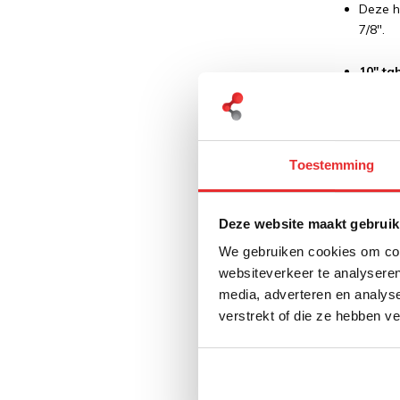
Deze h
7/8".
10" t
De 10"
iPad 1
12" t
Toestemming
De 12"
onder 
Deze website maakt gebruik
Is een X-Grip
We gebruiken cookies om cont
websiteverkeer te analyseren
De RAM X-Gr
media, adverteren en analys
verstrekt of die ze hebben v
De RA
De X-G
hoogte 