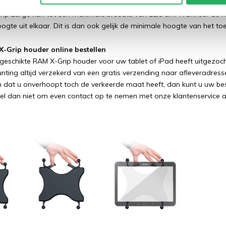
 Mounts X-Grip Large telefoonhouder
RAM-HOL-UN10BU
rip Large kan tot een maximale breedte van 11,5 cm. Wanneer de X-Gr
gte uit elkaar. Dit is dan ook gelijk de minimale hoogte van het toe
-Grip houder online bestellen
geschikte RAM X-Grip houder voor uw tablet of iPad heeft uitgezocht 
unting altijd verzekerd van een gratis verzending naar afleveradre
en dat u onverhoopt toch de verkeerde maat heeft, dan kunt u uw be
rzel dan niet om even contact op te nemen met onze klantenservice 