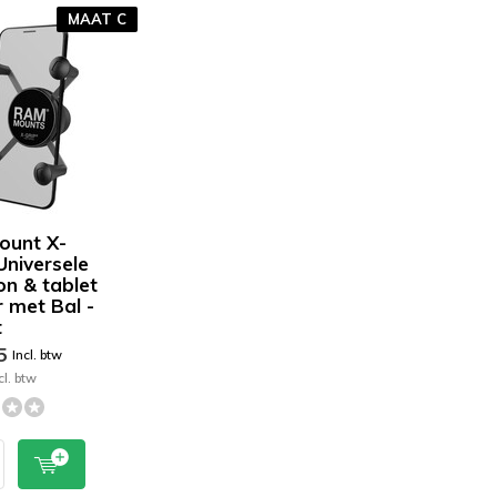
MAAT C
ount X-
Universele
on & tablet
 met Bal -
t
95
Incl. btw
cl. btw