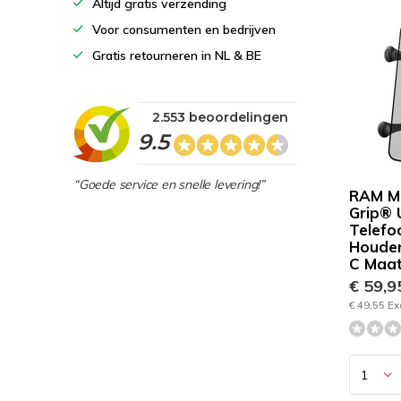
Altijd gratis verzending
Voor consumenten en bedrijven
Gratis retourneren in NL & BE
2.553 beoordelingen
9.5
“Goede service en snelle levering!”
RAM M
Grip® 
Telefo
Houder
C Maa
€ 59,
€ 49,55 Ex