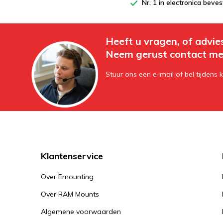
Nr. 1 in electronica beves
Heeft u vragen, of advie
Neem gerust contact me
Stuur ons een e-mail of bel tijdens 
Klantenservice
Over Emounting
Over RAM Mounts
Algemene voorwaarden