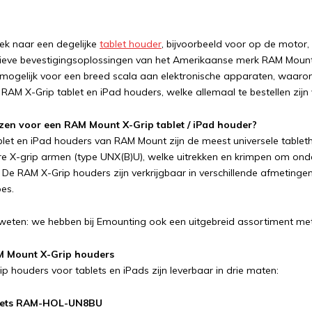
ek naar een degelijke
tablet houder
, bijvoorbeeld voor op de motor,
tieve bevestigingsoplossingen van het Amerikaanse merk RAM Moun
is mogelijk voor een breed scala aan elektronische apparaten, waaro
 RAM X-Grip tablet en iPad houders, welke allemaal te bestellen zijn
en voor een RAM Mount X-Grip tablet / iPad houder?
blet en iPad houders van RAM Mount zijn de meest universele table
re X-grip armen (type UNX(B)U), welke uitrekken en krimpen om on
De RAM X-Grip houders zijn verkrijgbaar in verschillende afmetinge
oes.
eten: we hebben bij Emounting ook een uitgebreid assortiment me
 Mount X-Grip houders
p houders voor tablets en iPads zijn leverbaar in drie maten:
blets RAM-HOL-UN8BU