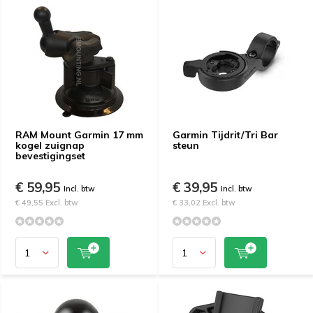
RAM Mount Garmin 17 mm
Garmin Tijdrit/Tri Bar
kogel zuignap
steun
bevestigingset
€ 59,95
€ 39,95
Incl. btw
Incl. btw
€ 49,55 Excl. btw
€ 33,02 Excl. btw