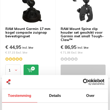
RAM Mount Garmin 17 mm
RAM Mount Spine clip
kogel compacte zuignap
houder set geschikt voor
bevestigingset
Garmin met small Tough-
Claw™
€ 44,95
€ 86,95
Incl. btw
Incl. btw
€ 37,15 Excl. btw
€ 71,86 Excl. btw
Toestemming
Details
Over