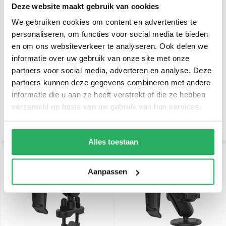
Deze website maakt gebruik van cookies
We gebruiken cookies om content en advertenties te
personaliseren, om functies voor social media te bieden
RAM Mount Set voor
RAM Mount Spine clip
en om ons websiteverkeer te analyseren. Ook delen we
Garmin Zumo
houder set geschikt voor
340/350/390LM – Stuur of
Garmin met Trackrail
informatie over uw gebruik van onze site met onze
Reservoirmontage
kogel
partners voor social media, adverteren en analyse. Deze
€ 77,95
€ 59,95
Incl. btw
Incl. btw
partners kunnen deze gegevens combineren met andere
€ 64,42 Excl. btw
€ 49,55 Excl. btw
informatie die u aan ze heeft verstrekt of die ze hebben
verzameld op basis van uw gebruik van hun services.
Alles toestaan
Aanpassen