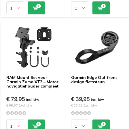
RAM Mount Set voor
Garmin Edge Out-front
Garmin Zumo XT2 – Motor
design fietssteun
navigatiehouder compleet
€ 79,95
€ 39,95
Incl. btw
Incl. btw
€ 66,07 Excl. btw
€ 33,02 Excl. btw