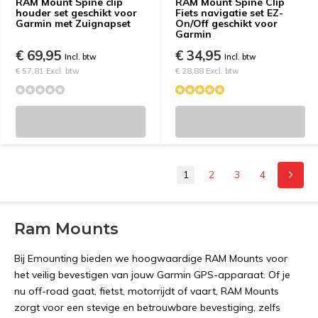
RAM Mount Spine clip
RAM Mount Spine Clip
houder set geschikt voor
Fiets navigatie set EZ-
Garmin met Zuignapset
On/Off geschikt voor
Garmin
€ 69,95
€ 34,95
Incl. btw
Incl. btw
€ 57,81 Excl. btw
€ 28,88 Excl. btw
1
2
3
4
Ram Mounts
Bij Emounting bieden we hoogwaardige RAM Mounts voor
het veilig bevestigen van jouw Garmin GPS-apparaat. Of je
nu off-road gaat, fietst, motorrijdt of vaart, RAM Mounts
zorgt voor een stevige en betrouwbare bevestiging, zelfs