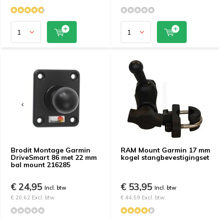
Brodit Montage Garmin
RAM Mount Garmin 17 mm
DriveSmart 86 met 22 mm
kogel stangbevestigingset
bal mount 216285
€ 24,95
€ 53,95
Incl. btw
Incl. btw
€ 20,62 Excl. btw
€ 44,59 Excl. btw