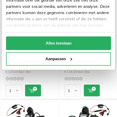
partners voor social media, adverteren en analyse. Deze
partners kunnen deze gegevens combineren met andere
informatie die u aan ze heeft verstrekt of die ze hebben
verzameld op basis van uw gebruik van hun services.
Alles toestaan
Brodit houder/lader
Brodit houder/lader
Sonim XP8 fixed instal.
Sonim XP8 sig.plug
713111
712111
Aanpassen
€ 148,95
€ 148,95
Incl. btw
Incl. btw
€ 123,10 Excl. btw
€ 123,10 Excl. btw