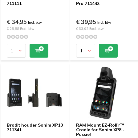
711111
Pro 711442
€ 34,95
€ 39,95
Incl. btw
Incl. btw
€ 28,88 Excl. btw
€ 33,02 Excl. btw
Brodit houder Sonim XP10
RAM Mount EZ-Roll'r™
711341
Cradle for Sonim XP8 -
Passief