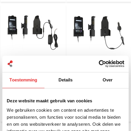
Brodit houder/lader
Brodit houder/lader
Sonim XP10 fixed instal.-
Sonim XP10 sig.plug -
pogo 713341
pogo 712341
Toestemming
Details
Over
€ 122,95
€ 122,95
Incl. btw
Incl. btw
€ 101,61 Excl. btw
€ 101,61 Excl. btw
Deze website maakt gebruik van cookies
We gebruiken cookies om content en advertenties te
personaliseren, om functies voor social media te bieden
en om ons websiteverkeer te analyseren. Ook delen we
informatie over uw gebruik van onze site met onze