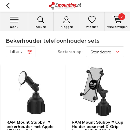
0
menu
zoeken
inloggen
wishlist
winkelwagen
Bekerhouder telefoonhouder sets
Filters
Sorteren op:
RAM Mount Stubby ™
RAM Mount Stubby™ Cup
bekerhouder met Apple
Holder base met X-Grip