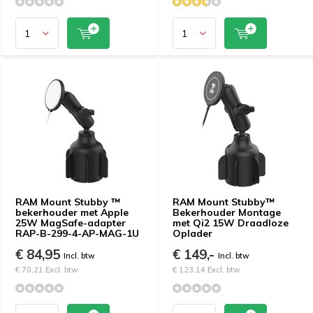
RAM Mount Stubby ™
RAM Mount Stubby™
bekerhouder met Apple
Bekerhouder Montage
25W MagSafe-adapter
met Qi2 15W Draadloze
RAP-B-299-4-AP-MAG-1U
Oplader
€ 84,95
€ 149,-
Incl. btw
Incl. btw
€ 70,21 Excl. btw
€ 123,14 Excl. btw