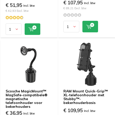
€ 107,95
Incl. btw
€ 51,95
Incl. btw
€ 89,21 Excl. btw
€ 42,93 Excl. btw
Scosche MagicMount™
RAM Mount Quick-Grip™
MagSafe-compatibele®
XL-telefoonhouder met
magnetische
Stubby™-
telefoonhouder voor
bekerhouderbasis
bekerhouders
€ 109,95
Incl. btw
€ 36,95
Incl. btw