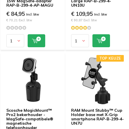
15W MagSafe-adapter
Large RAP-B-299-4-
RAP-B-299-4-AP-MAGU
UN10U
€ 84,95
€ 109,95
Incl. btw
Incl. btw
€ 70,21 Excl. btw
€ 90,87 Excl. btw
TOP KEUZE
Scosche MagicMount™
RAM Mount Stubby™ Cup
Pro2 bekerhouder -
Holder base met X-Grip
MagSafe-compatibele®
smartphone RAP-B-299-4-
magnetische
UN7U
telefoonhouder