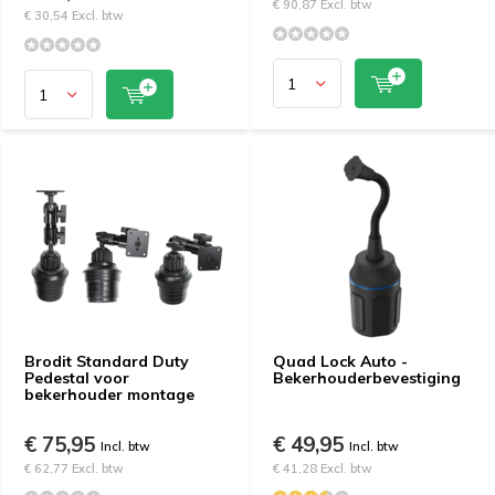
€ 90,87 Excl. btw
€ 30,54 Excl. btw
Brodit Standard Duty
Quad Lock Auto -
Pedestal voor
Bekerhouderbevestiging
bekerhouder montage
€ 75,95
€ 49,95
Incl. btw
Incl. btw
€ 62,77 Excl. btw
€ 41,28 Excl. btw