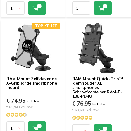
TOP KEUZE
RAM Mount Zelfklevende
RAM Mount Quick-Grip™
X-Grip large smartphone
klemhouder XL
mount
smartphones
Schroefvaste set RAM-B-
138-PD4U
€ 74,95
Incl. btw
€ 76,95
Incl. btw
€ 61,94 Excl. btw
€ 63,60 Excl. btw