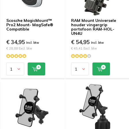
Scosche MagicMount™
RAM Mount Universele
Pro2 Mount- MagSafe®
houder vingergrip
Compatible
portofoon RAM-HOL-
UN4U
€ 34,95
€ 54,95
Incl. btw
Incl. btw
€ 28,88 Excl. btw
€ 45,41 Excl. btw