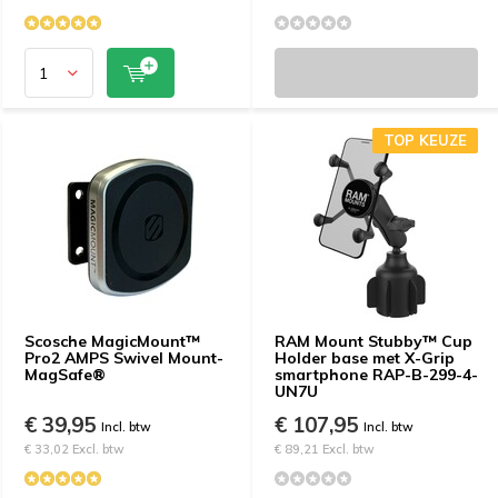
TOP KEUZE
Scosche MagicMount™
RAM Mount Stubby™ Cup
Pro2 AMPS Swivel Mount-
Holder base met X-Grip
MagSafe®
smartphone RAP-B-299-4-
UN7U
€ 39,95
€ 107,95
Incl. btw
Incl. btw
€ 33,02 Excl. btw
€ 89,21 Excl. btw