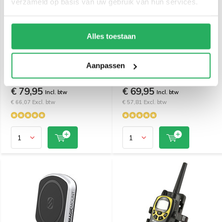
verzameld op basis van uw gebruik van hun services.
Alles toestaan
Quad Lock 12V-24V
RAM Mount Toughball B-
Waterproof Wireless
Kogel M8 bout met X-Grip
Aanpassen
Charging Head-Hardwire
houder smartphone set
€ 79,95
€ 69,95
Incl. btw
Incl. btw
€ 66,07 Excl. btw
€ 57,81 Excl. btw