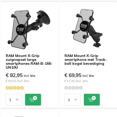
RAM Mount X-Grip
RAM Mount X-Grip
zuignapset large
smartphone met Track-
smartphones RAM-B-166-
ball kogel bevestiging
UN10U
€ 82,95
€ 69,95
Incl. btw
Incl. btw
€ 68,55 Excl. btw
€ 57,81 Excl. btw