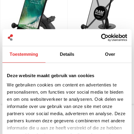
RAM Mount X-Grip large
RAM Mount Zelfklevende
smartphone met b-maat
X-Grip Large smartphone
klemarm RAP-HOL-
set RAP-SB-180-UN10U
Toestemming
Details
Over
UN10B-201U
€ 54,95
€ 59,95
Incl. btw
Incl. btw
€ 45,41 Excl. btw
€ 49,55 Excl. btw
Deze website maakt gebruik van cookies
We gebruiken cookies om content en advertenties te
personaliseren, om functies voor social media te bieden
en om ons websiteverkeer te analyseren. Ook delen we
informatie over uw gebruik van onze site met onze
partners voor social media, adverteren en analyse. Deze
partners kunnen deze gegevens combineren met andere
informatie die u aan ze heeft verstrekt of die ze hebben