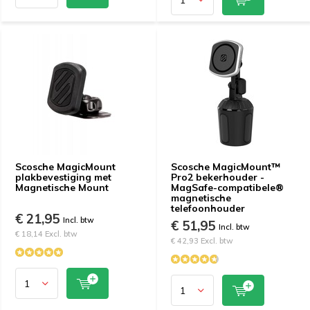
Scosche MagicMount
Scosche MagicMount™
plakbevestiging met
Pro2 bekerhouder -
Magnetische Mount
MagSafe-compatibele®
magnetische
telefoonhouder
€ 21,95
Incl. btw
€ 51,95
Incl. btw
€ 18,14 Excl. btw
€ 42,93 Excl. btw