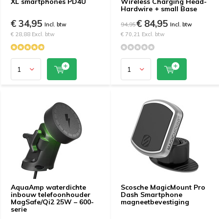
XL smartphones PD4U
Wireless Charging Head-
Hardwire + small Base
€ 34,95
€ 84,95
94,95
Incl. btw
Incl. btw
€ 28,88 Excl. btw
€ 70,21 Excl. btw
AquaAmp waterdichte
Scosche MagicMount Pro
inbouw telefoonhouder
Dash Smartphone
MagSafe/Qi2 25W – 600-
magneetbevestiging
serie