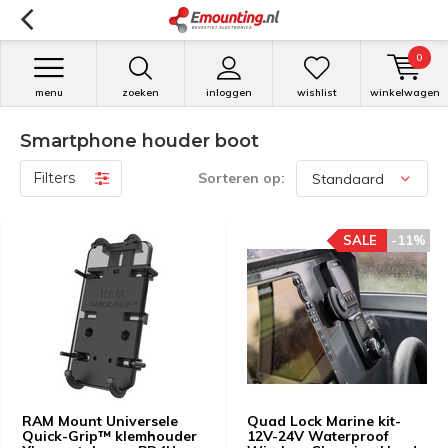
0
menu
zoeken
inloggen
wishlist
winkelwagen
Smartphone houder boot
Filters
Sorteren op:
SALE
-11%
RAM Mount Universele
Quad Lock Marine kit-
Quick-Grip™ klemhouder
12V-24V Waterproof