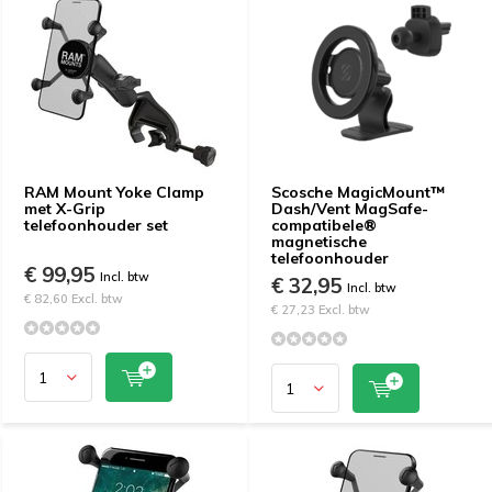
RAM Mount Yoke Clamp
Scosche MagicMount™
met X-Grip
Dash/Vent MagSafe-
telefoonhouder set
compatibele®
magnetische
telefoonhouder
€ 99,95
Incl. btw
€ 32,95
Incl. btw
€ 82,60 Excl. btw
€ 27,23 Excl. btw