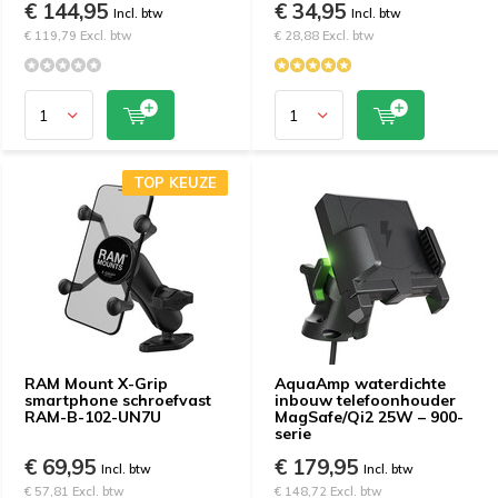
€ 144,95
€ 34,95
Incl. btw
Incl. btw
€ 119,79 Excl. btw
€ 28,88 Excl. btw
TOP KEUZE
RAM Mount X-Grip
AquaAmp waterdichte
smartphone schroefvast
inbouw telefoonhouder
RAM-B-102-UN7U
MagSafe/Qi2 25W – 900-
serie
€ 69,95
€ 179,95
Incl. btw
Incl. btw
€ 57,81 Excl. btw
€ 148,72 Excl. btw