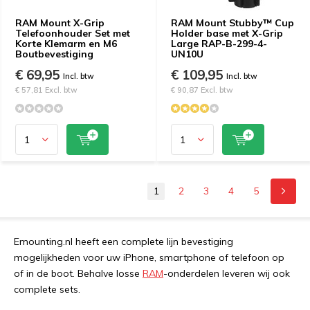
RAM Mount X-Grip
RAM Mount Stubby™ Cup
Telefoonhouder Set met
Holder base met X-Grip
Korte Klemarm en M6
Large RAP-B-299-4-
Boutbevestiging
UN10U
€ 69,95
€ 109,95
Incl. btw
Incl. btw
€ 57,81 Excl. btw
€ 90,87 Excl. btw
1
2
3
4
5
Emounting.nl heeft een complete lijn bevestiging
mogelijkheden voor uw iPhone, smartphone of telefoon op
of in de boot. Behalve losse
RAM
-onderdelen leveren wij ook
complete sets.