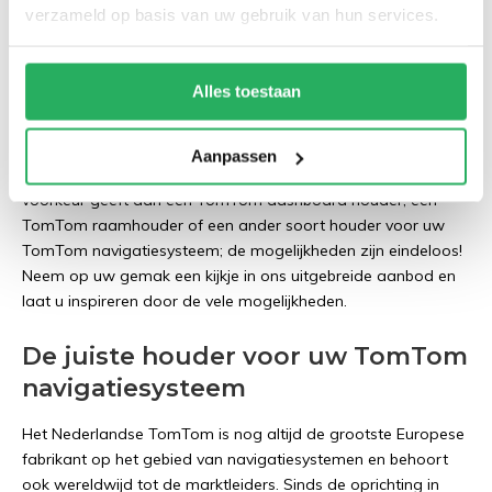
verzameld op basis van uw gebruik van hun services.
leveren een zeer gevarieerd assortiment met kwalitatief
hoogwaardige TomTom houders van het merk RAM Mounts.
Naast complete sets is er ook een breed scala aan losse RAM
Alles toestaan
onderdelen verkrijgbaar, welke het mogelijk maken om zelf
uw ideale TomTom houder samen te stellen. Onze TomTom
houders en RAM onderdelen zijn geschikt voor bevestiging in
Aanpassen
of op vrijwel alle voertuigen. Het maakt niet uit of u nu de
voorkeur geeft aan een TomTom dashboard houder, een
TomTom raamhouder of een ander soort houder voor uw
TomTom navigatiesysteem; de mogelijkheden zijn eindeloos!
Neem op uw gemak een kijkje in ons uitgebreide aanbod en
laat u inspireren door de vele mogelijkheden.
De juiste houder voor uw TomTom
navigatiesysteem
Het Nederlandse TomTom is nog altijd de grootste Europese
fabrikant op het gebied van navigatiesystemen en behoort
ook wereldwijd tot de marktleiders. Sinds de oprichting in