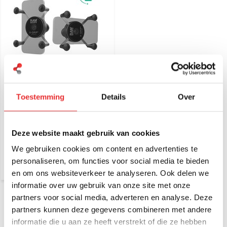
RAM Mount Draaibare X-
Grip® Telefoonhouder
met Bal - B-formaat RAM-
Toestemming
Details
Over
HOL-UN7BRU
€ 61,95
Incl. btw
€ 51,20 Excl. btw
Deze website maakt gebruik van cookies
We gebruiken cookies om content en advertenties te
personaliseren, om functies voor social media te bieden
en om ons websiteverkeer te analyseren. Ook delen we
informatie over uw gebruik van onze site met onze
partners voor social media, adverteren en analyse. Deze
Maakt u gebruik van een TomTom navigatiesysteem en bent
partners kunnen deze gegevens combineren met andere
u op zoek naar een degelijke TomTom houder? Dan bent u
informatie die u aan ze heeft verstrekt of die ze hebben
op de website van Emounting aan het juiste adres! Wij