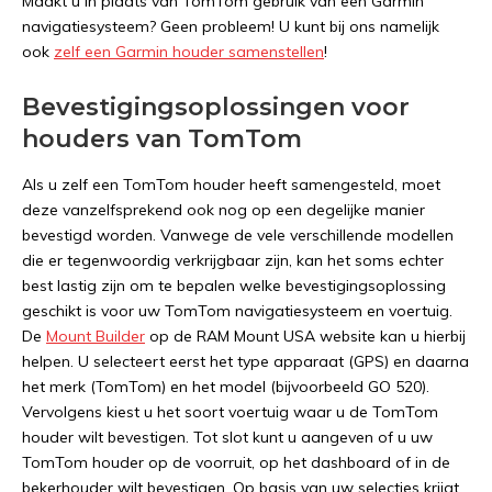
Maakt u in plaats van TomTom gebruik van een Garmin
navigatiesysteem? Geen probleem! U kunt bij ons namelijk
ook
zelf een Garmin houder samenstellen
!
Bevestigingsoplossingen voor
houders van TomTom
Als u zelf een TomTom houder heeft samengesteld, moet
deze vanzelfsprekend ook nog op een degelijke manier
bevestigd worden. Vanwege de vele verschillende modellen
die er tegenwoordig verkrijgbaar zijn, kan het soms echter
best lastig zijn om te bepalen welke bevestigingsoplossing
geschikt is voor uw TomTom navigatiesysteem en voertuig.
De
Mount Builder
op de RAM Mount USA website kan u hierbij
helpen. U selecteert eerst het type apparaat (GPS) en daarna
het merk (TomTom) en het model (bijvoorbeeld GO 520).
Vervolgens kiest u het soort voertuig waar u de TomTom
houder wilt bevestigen. Tot slot kunt u aangeven of u uw
TomTom houder op de voorruit, op het dashboard of in de
bekerhouder wilt bevestigen. Op basis van uw selecties krijgt