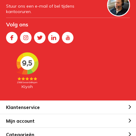
Stuur ons een e-mail of bel tijdens
kantooruren.
Volg ons
Klantenservice
Mijn account
Categorieën