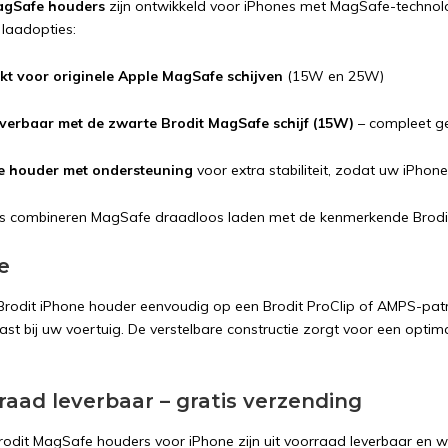
agSafe houders
zijn ontwikkeld voor iPhones met MagSafe-technolog
 laadopties:
kt voor originele Apple MagSafe schijven
(15W en 25W)
verbaar met de zwarte Brodit MagSafe schijf (15W)
– compleet ge
e houder met ondersteuning
voor extra stabiliteit, zodat uw iPhone n
 combineren MagSafe draadloos laden met de kenmerkende Brodit mo
e
rodit iPhone houder eenvoudig op een Brodit ProClip of AMPS-patro
ast bij uw voertuig. De verstelbare constructie zorgt voor een optima
raad leverbaar – gratis verzending
odit MagSafe houders voor iPhone zijn uit voorraad leverbaar en w