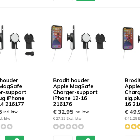
 houder
Brodit houder
Brodi
 MagSafe
Apple MagSafe
Appl
r-support
Charger-support
Charg
lug iPhone
iPhone 12-16
sig.p
14 216177
216176
16 21
95
€ 32,95
€ 49,
Incl. btw
Incl. btw
cl. btw
€ 27,23 Excl. btw
€ 41,28 E