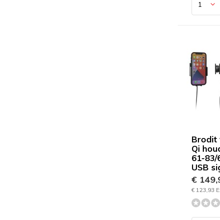
Brodit
Qi hou
61-83
USB si
€ 149
€ 123,93 E