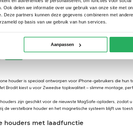
ent en advertenties te personaliseren, om functies voor social
iPhone
. Ook delen we informatie over uw gebruik van onze site met on
Pro fixed
e. Deze partners kunnen deze gegevens combineren met andere i
atie
erzameld op basis van uw gebruik van hun services.
,95
Incl. btw
xcl. btw
Aanpassen
one houder is speciaal ontworpen voor iPhone-gebruikers die hun toeste
Met Brodit kiest u voor Zweedse topkwaliteit – slimme montage, pe
houders zijn geschikt voor de nieuwste MagSafe-opladers, zodat 
ij de verstelbare houder en het magnetische systeem blijft uw toestel 
 houders met laadfunctie