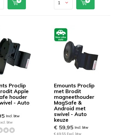
ts Proclip
Emounts Proclip
rodit Apple
met Brodit
afe houder
magneethouder
wivel - Auto
MagSafe &
Android met
swivel - Auto
95
Incl. btw
keuze
xcl. btw
€ 59,95
Incl. btw
€ 49,55 Excl. btw