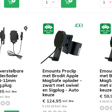
 verstelbare
Emounts Proclip
Emoun
der/lader
met Brodit Apple
met B
/6-11mm
MagSafe oplader -
MagS
g.plug
zwart met swivel
met s
en Sigplug - Auto
keuze
,95
Incl. btw
keuze
€ 59,
xcl. btw
€ 124,95
Incl. btw
€ 49,55 E
€ 103,26 Excl. btw