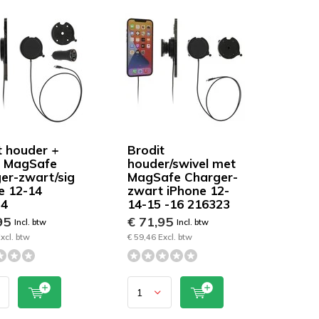
t houder +
Brodit
e MagSafe
houder/swivel met
er-zwart/sig
MagSafe Charger-
e 12-14
zwart iPhone 12-
24
14-15 -16 216323
95
€ 71,95
Incl. btw
Incl. btw
xcl. btw
€ 59,46 Excl. btw