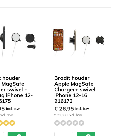
t houder
Brodit houder
e MagSafe
Apple MagSafe
er swivel +
Charger+ swivel
lug iPhone 12-
iPhone 12-16
6175
216173
95
€ 26,95
Incl. btw
Incl. btw
xcl. btw
€ 22,27 Excl. btw