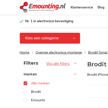
Klantenservice
Blog
Nr. 1 in electronica bevestiging
Kies een categorie
Home
Overige electronica montage
Brodit Smar
Sorteren op:
Filters
Brodit
Wis alle filters
Merken
Brodit iPhon
Alle merken
Brodit
Emounts