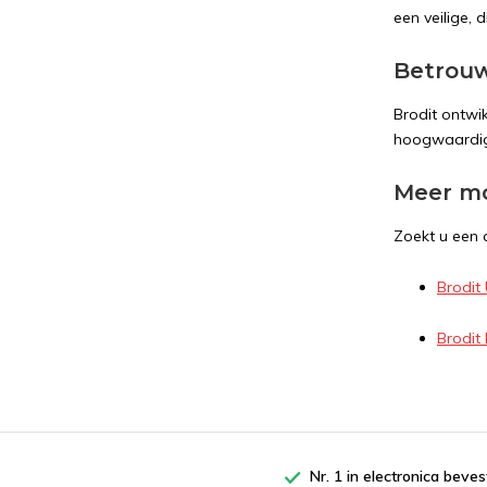
een veilige,
Betrouw
Brodit ontwi
hoogwaard
Meer mo
Zoekt u een a
Brodit
Brodit
Nr. 1 in electronica beves