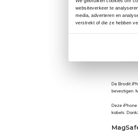
We gebruiken cookies om cont
Apple 
websiteverkeer te analyseren
12/12 
media, adverteren en analys
install
verstrekt of die ze hebben v
€ 127
€ 105,74 E
De Brodit iPh
bevestigen. 
Deze iPhone 
kabels. Dankz
MagSafe