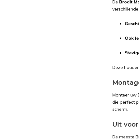
De
Brodit M
verschillende
Geschi
Ook le
Stevig
Deze houders
Montag
Monteer uw B
die perfect p
scherm.
Uit voor
De meeste Br