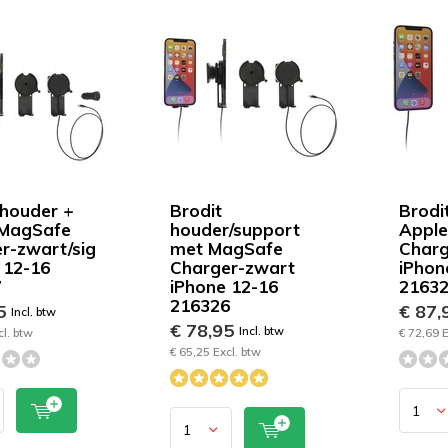
 houder +
Brodit
Brodi
 MagSafe
houder/support
Appl
r-zwart/sig
met MagSafe
Charg
 12-16
Charger-zwart
iPhon
7
iPhone 12-16
2163
216326
95
€ 87,
Incl. btw
€ 78,95
Incl. btw
cl. btw
€ 72,69 E
€ 65,25 Excl. btw