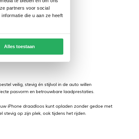
 media te bieden en om ons
ze partners voor social
nformatie die u aan ze heeft
Alles toestaan
l veilig, stevig én stijlvol in de auto willen
rfecte pasvorm en betrouwbare laadprestaties.
u uw iPhone draadloos kunt opladen zonder gedoe met
stevig op zijn plek, ook tijdens het rijden.