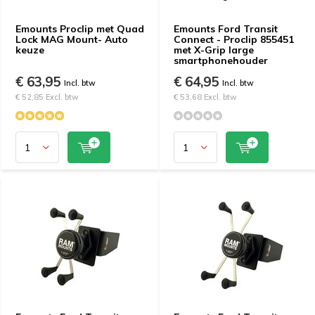
Emounts Proclip met Quad
Emounts Ford Transit
Lock MAG Mount- Auto
Connect - Proclip 855451
keuze
met X-Grip large
smartphonehouder
€ 63,95
€ 64,95
Incl. btw
Incl. btw
€ 52,85 Excl. btw
€ 53,68 Excl. btw