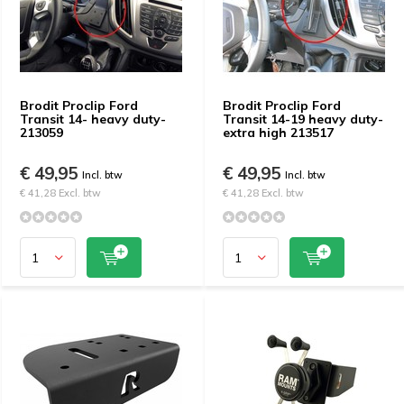
Brodit Proclip Ford
Brodit Proclip Ford
Transit 14- heavy duty-
Transit 14-19 heavy duty-
213059
extra high 213517
€ 49,95
€ 49,95
Incl. btw
Incl. btw
€ 41,28 Excl. btw
€ 41,28 Excl. btw