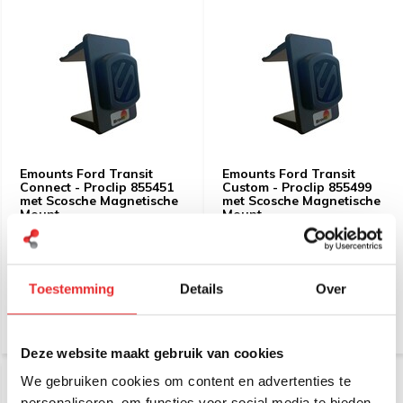
Emounts Ford Transit
Emounts Ford Transit
Connect - Proclip 855451
Custom - Proclip 855499
met Scosche Magnetische
met Scosche Magnetische
Mount
Mount
€ 44,95
€ 44,95
Incl. btw
Incl. btw
€ 37,15 Excl. btw
€ 37,15 Excl. btw
Toestemming
Details
Over
Deze website maakt gebruik van cookies
We gebruiken cookies om content en advertenties te
personaliseren, om functies voor social media te bieden