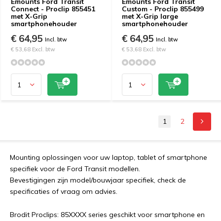
Emounts Ford Transit
Emounts Ford Transit
Connect - Proclip 855451
Custom - Proclip 855499
met X-Grip
met X-Grip large
smartphonehouder
smartphonehouder
€ 64,95
€ 64,95
Incl. btw
Incl. btw
€ 53,68 Excl. btw
€ 53,68 Excl. btw
1
2
Mounting oplossingen voor uw laptop, tablet of smartphone
specifiek voor de Ford Transit modellen.
Bevestigingen zijn model/bouwjaar specifiek, check de
specificaties of vraag om advies.
Brodit Proclips: 85XXXX series geschikt voor smartphone en