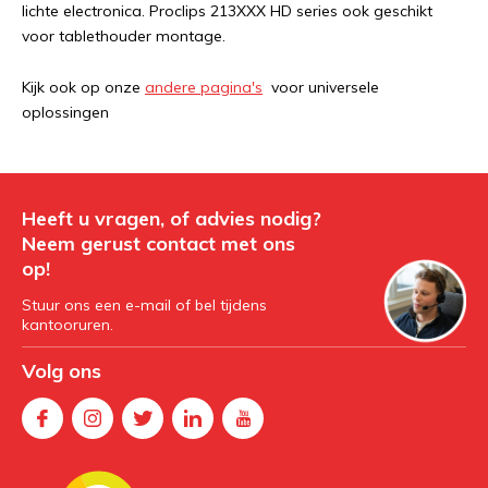
lichte electronica. Proclips 213XXX HD series ook geschikt
voor tablethouder montage.
Kijk ook op onze
andere pagina's
voor universele
oplossingen
Heeft u vragen, of advies nodig?
Neem gerust contact met ons
op!
Stuur ons een e-mail of bel tijdens
kantooruren.
Volg ons