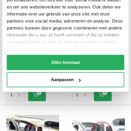
en om ons websiteverkeer te analyseren. Ook delen we
informatie over uw gebruik van onze site met onze
partners voor social media, adverteren en analyse. Deze
partners kunnen deze gegevens combineren met andere
informatie die u aan ze heeft verstrekt of die ze hebben
verzameld op basis van uw gebruik van hun services.
Brodit Proclip Ford
Brodit Proclip Ford
Transit 07-13 angled
Transit Custom 13-18
heavy duty 213486
heavy duty 213541
Alles toestaan
€ 49,95
€ 49,95
Incl. btw
Incl. btw
€ 41,28 Excl. btw
€ 41,28 Excl. btw
Aanpassen