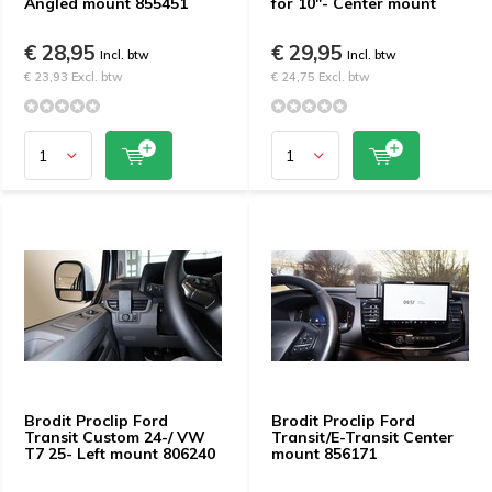
Angled mount 855451
for 10"- Center mount
€ 28,95
€ 29,95
Incl. btw
Incl. btw
€ 23,93 Excl. btw
€ 24,75 Excl. btw
Brodit Proclip Ford
Brodit Proclip Ford
Transit Custom 24-/ VW
Transit/E-Transit Center
T7 25- Left mount 806240
mount 856171