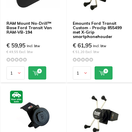
RAM Mount No-Drill™
Emounts Ford Transit
Base Ford Transit Van
Custom - Proclip 855499
RAM-VB-194
met X-Grip
smartphonehouder
€ 59,95
€ 61,95
Incl. btw
Incl. btw
€ 49,55 Excl. btw
€ 51,20 Excl. btw