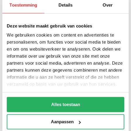
Toestemming
Details
Over
Als de ondernemer de melding van herroeping door de
consument op elektronische wijze mogelijk maakt,
stuurt hij na ontvangst van deze melding onverwijld
Deze website maakt gebruik van cookies
een ontvangstbevestiging.
De ondernemer vergoedt alle betalingen van de
We gebruiken cookies om content en advertenties te
consument, inclusief eventuele leveringskosten door de
personaliseren, om functies voor social media te bieden
ondernemer in rekening gebracht voor het
en om ons websiteverkeer te analyseren. Ook delen we
geretourneerde product, onverwijld doch binnen 30
informatie over uw gebruik van onze site met onze
dagen volgend op de dag waarop de consument hem
partners voor social media, adverteren en analyse. Deze
de herroeping meldt. Tenzij de ondernemer aanbiedt
partners kunnen deze gegevens combineren met andere
het product zelf af te halen, mag hij wachten met
informatie die u aan ze heeft verstrekt of die ze hebben
terugbetalen tot hij het product heeft ontvangen of tot
verzameld op basis van uw gebruik van hun services.
de consument aantoont dat hij het product heeft
teruggezonden, naar gelang welk tijdstip eerder valt.
De ondernemer gebruikt voor terugbetaling hetzelfde
Alles toestaan
betaalmiddel dat de consument heeft gebruikt, tenzij
de consument instemt met een andere methode. De
terugbetaling is kosteloos voor de consument.
Aanpassen