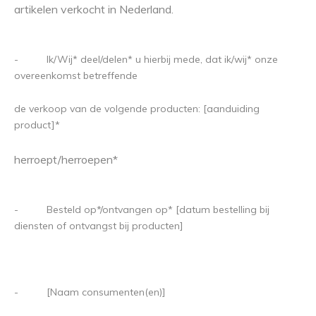
artikelen verkocht in Nederland.
- Ik/Wij* deel/delen* u hierbij mede, dat ik/wij* onze
overeenkomst betreffende
de verkoop van de volgende producten: [aanduiding
product]*
herroept/herroepen*
- Besteld op*/ontvangen op* [datum bestelling bij
diensten of ontvangst bij producten]
- [Naam consumenten(en)]