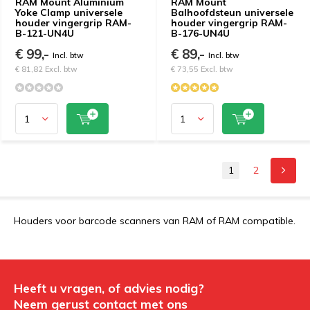
RAM Mount Aluminium
RAM Mount
Yoke Clamp universele
Balhoofdsteun universele
houder vingergrip RAM-
houder vingergrip RAM-
B-121-UN4U
B-176-UN4U
€ 99,-
€ 89,-
Incl. btw
Incl. btw
€ 81,82 Excl. btw
€ 73,55 Excl. btw
1
2
Houders voor barcode scanners van RAM of RAM compatible.
Heeft u vragen, of advies nodig?
Neem gerust contact met ons