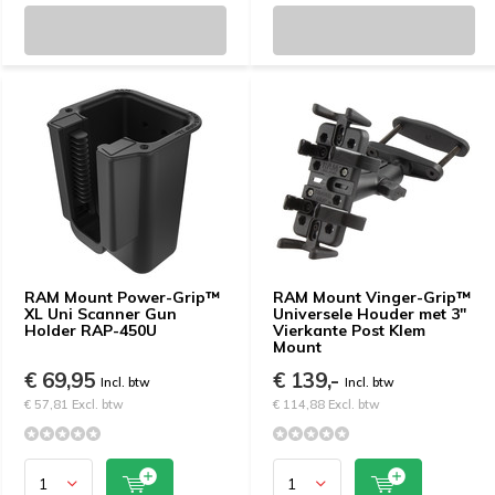
RAM Mount Power-Grip™
RAM Mount Vinger-Grip™
XL Uni Scanner Gun
Universele Houder met 3"
Holder RAP-450U
Vierkante Post Klem
Mount
€ 69,95
€ 139,-
Incl. btw
Incl. btw
€ 57,81 Excl. btw
€ 114,88 Excl. btw