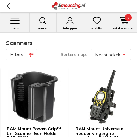
0
menu
zoeken
inloggen
wishlist
winkelwagen
Scanners
Filters
Sorteren op:
RAM Mount Power-Grip™
RAM Mount Universele
Uni Scanner Gun Holder
houder vingergrip