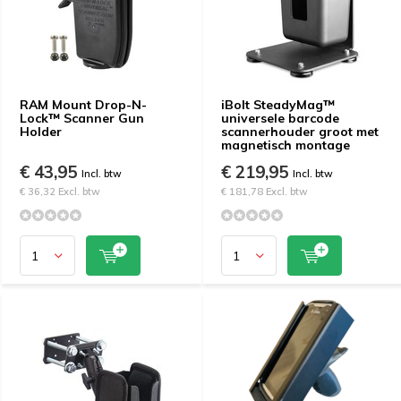
RAM Mount Drop-N-
iBolt SteadyMag™
Lock™ Scanner Gun
universele barcode
Holder
scannerhouder groot met
magnetisch montage
€ 43,95
€ 219,95
Incl. btw
Incl. btw
€ 36,32 Excl. btw
€ 181,78 Excl. btw