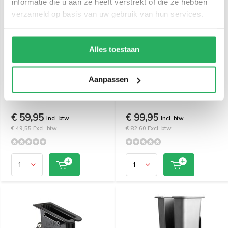
informatie die u aan ze heeft verstrekt of die ze hebben
verzameld op basis van uw gebruik van hun services.
Alles toestaan
iBolt Barcodescanner
RAM Mount Zuignapset
Aanpassen
Houder met 25 mm kogel
universele houder
IBFL-34502
vingergrip smartphone
€ 59,95
€ 99,95
Incl. btw
Incl. btw
€ 49,55 Excl. btw
€ 82,60 Excl. btw