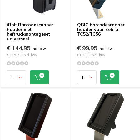
iBolt Barcodescanner
QBIC barcodescanner
houder met
houder voor Zebra
heftruckmontageset
TC52/TC56
universeel
€ 144,95
€ 99,95
Incl. btw
Incl. btw
€ 119,79 Excl. btw
€ 82,60 Excl. btw