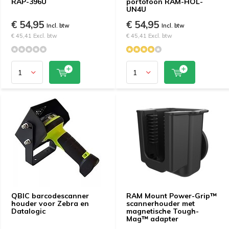
RAP-396U
portofoon RAM-HOL-
UN4U
€ 54,95
€ 54,95
Incl. btw
Incl. btw
€ 45,41 Excl. btw
€ 45,41 Excl. btw
QBIC barcodescanner
RAM Mount Power-Grip™
houder voor Zebra en
scannerhouder met
Datalogic
magnetische Tough-
Mag™ adapter