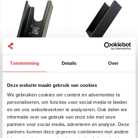
QBIC barcodescanner
QBIC barcodescanner
Toestemming
Details
Over
houder voor Zebra
houder voor Honeywell
MC9300
CT40, CT45 and CT47
€ 129,-
€ 99,95
Incl. btw
Incl. btw
Deze website maakt gebruik van cookies
€ 106,61 Excl. btw
€ 82,60 Excl. btw
We gebruiken cookies om content en advertenties te
personaliseren, om functies voor social media te bieden
en om ons websiteverkeer te analyseren. Ook delen we
informatie over uw gebruik van onze site met onze
partners voor social media, adverteren en analyse. Deze
partners kunnen deze gegevens combineren met andere