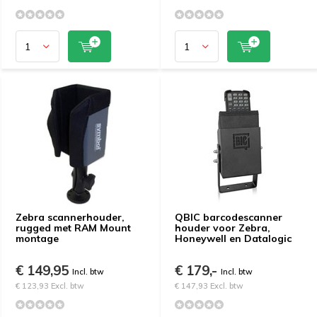
Zebra scannerhouder,
QBIC barcodescanner
rugged met RAM Mount
houder voor Zebra,
montage
Honeywell en Datalogic
€ 149,95
€ 179,-
Incl. btw
Incl. btw
€ 123,93 Excl. btw
€ 147,93 Excl. btw