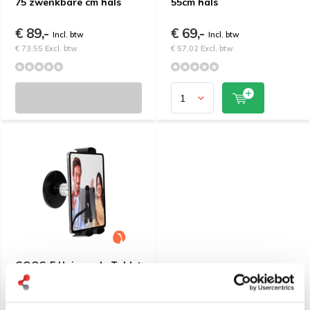
75 zwenkbare cm hals
55cm hals
€ 89,-
€ 69,-
Incl. btw
Incl. btw
€ 73,55 Excl. btw
€ 57,02 Excl. btw
GOOS-E Universele Tablet
en telefoon houder muur
360º