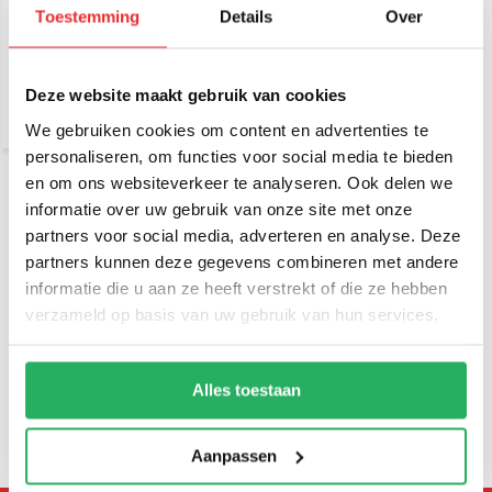
€ 59,-
Incl. btw
Toestemming
Details
Over
€ 48,76 Excl. btw
Deze website maakt gebruik van cookies
We gebruiken cookies om content en advertenties te
personaliseren, om functies voor social media te bieden
en om ons websiteverkeer te analyseren. Ook delen we
Bent u op zoek naar een fraaie manier om uw tablet te tonen
informatie over uw gebruik van onze site met onze
welke bovendien ook uw tablet goed beveiligt? Dan is een
partners voor social media, adverteren en analyse. Deze
tablet wandhouder wellicht een geschikte keuze. Emounting
partners kunnen deze gegevens combineren met andere
levert topkwaliteit wandhouders voor veel gangbare tablets.
informatie die u aan ze heeft verstrekt of die ze hebben
verzameld op basis van uw gebruik van hun services.
Wandhouders zijn de makkelijkste en veiligste manier om je
iPad en andere tablets aan de muur te bevestigen. Naast
Alles toestaan
merk-specifieke wandbevestiging bieden wij universele
muurhouders die voor vrijwel elk merk geschikt zijn.
Aanpassen