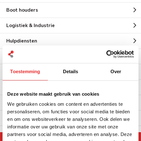
Boot houders
Logistiek & Industrie
Hulpdiensten
Speciale RAM oplossingen
Bescherming tablets en smartphones
Toestemming
Details
Over
Overige electronica montage
Deze website maakt gebruik van cookies
Accessoires
We gebruiken cookies om content en advertenties te
personaliseren, om functies voor social media te bieden
RAM Mount X-Grip
en om ons websiteverkeer te analyseren. Ook delen we
informatie over uw gebruik van onze site met onze
partners voor social media, adverteren en analyse. Deze