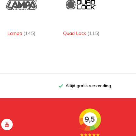
geleverd. Hierdoor bespaar je tijd en
ben je verzekerd van een combinatie
Of je nu vist, lange tochten maakt of
die perfect op elkaar aansluit. De
recreatief vaart, goede
Lampa
(145)
Quad Lock
(115)
Brodit ProClip wordt bovendien
bevestigingsoplossingen verhogen het
zonder boren of beschadigingen aan
comfort en de veiligheid aan boord. In
het dashboard bevestigd. Dat zorgt
deze blog bespreken we houders voor
voor een stevige, nette en
telefoons, tablets, GPS-systemen,
professionele montage, zonder
fishfinders, camera’s en hengels,
ventilatieroosterhouders of
Altijd gratis verzending
inclusief populaire voorbeelden per
zuignappen op de voorruit.
categorie.
In deze blog bespreken we
verschillende Emounts en laten we