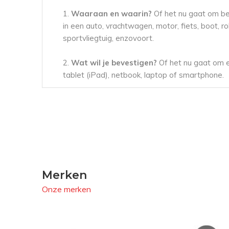
1.
Waaraan en waarin?
Of het nu gaat om be
in een auto, vrachtwagen, motor, fiets, boot, ro
sportvliegtuig, enzovoort.
2.
Wat wil je bevestigen?
Of het nu gaat om 
tablet (iPad), netbook, laptop of smartphone.
3.
Hoe wil je bevestigen?
Met schroeven, zuig
bekerhouders, stangmontage, stoelmontage,
enzovoort.
Wij bieden bevestigingsoplossingen van
topme
zoals RAM Mounts, Brodit, Havis, Rokform, Qu
Merken
iBolt/Arkon en Lampa. Vaak zijn deze merken
compatibel met het RAM Mounts systeem. On
Onze merken
selectiecriterium is altijd de compatibiliteit van 
componenten.