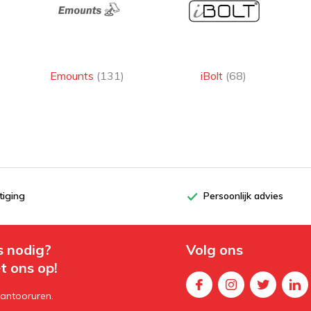
Emounts
(131)
iBolt
(68)
d en
en
tiging
Persoonlijk advies
lutions
begin
s nodig?
Volg ons
u
t ons op!
kantooruren.