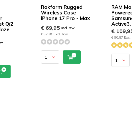
Rokform Rugged
RAM Mo
Wireless Case
Powered
r
iPhone 17 Pro - Max
Samsun
t Qi2
Active3,
€ 69,95
Incl. btw
loze
€ 109,9
€ 57,81 Excl. btw
€ 90,87 Excl.
tw