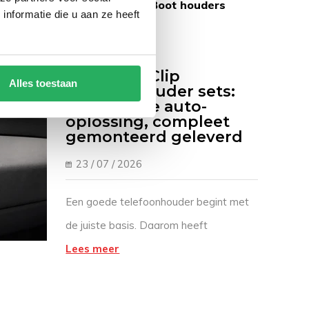
ogistiek & Industrie
Boot houders
nformatie die u aan ze heeft
Brodit ProClip
Alles toestaan
telefoonhouder sets:
de perfecte auto-
oplossing, compleet
gemonteerd geleverd
23 / 07 / 2026
Een goede telefoonhouder begint met
de juiste basis. Daarom heeft
Emounting de Emounts ontwikkeld:
Lees meer
complete telefoonhouder-sets waarbij
een voertuigspecifieke Brodit ProClip