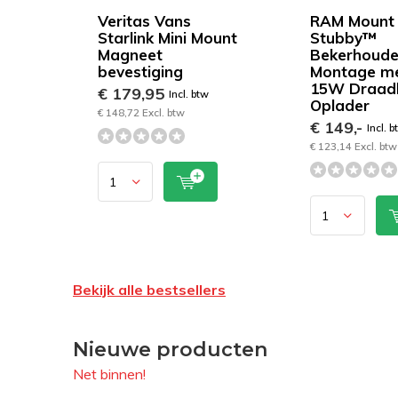
Veritas Vans
RAM Mount
Starlink Mini Mount
Stubby™
Magneet
Bekerhoude
bevestiging
Montage me
15W Draad
€ 179,95
Incl. btw
Oplader
€ 148,72 Excl. btw
€ 149,-
Incl. b
€ 123,14 Excl. btw
Bekijk alle bestsellers
Nieuwe producten
Net binnen!