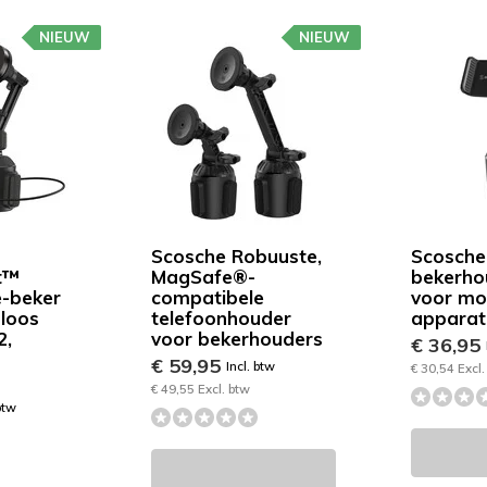
NIEUW
NIEUW
Scosche Robuuste,
Scosche
t™
MagSafe®-
bekerho
e-beker
compatibele
voor mo
loos
telefoonhouder
apparat
2,
voor bekerhouders
€ 36,95
€ 59,95
Incl. btw
€ 30,54 Excl.
)
€ 49,55 Excl. btw
btw