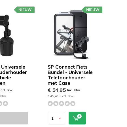
NIEUW
NIEUW
 Universele
SP Connect Fiets
uderhouder
Bundel - Universele
biele
Telefoonhouder
en
met Case
€ 54,95
Incl. btw
Incl. btw
 btw
€ 45,41 Excl. btw