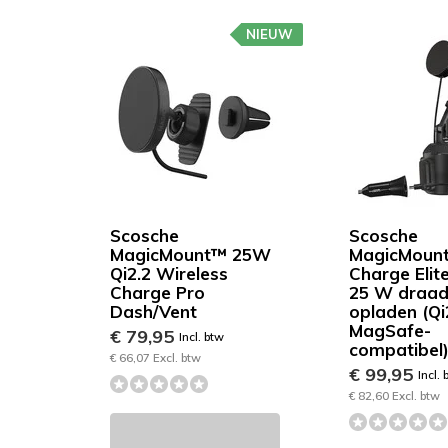
NIEUW
Scosche
Scosche
MagicMount™ 25W
MagicMoun
Qi2.2 Wireless
Charge Elit
Charge Pro
25 W draad
Dash/Vent
opladen (Qi
MagSafe-
€ 79,95
Incl. btw
compatibel
€ 66,07 Excl. btw
€ 99,95
Incl. 
€ 82,60 Excl. btw