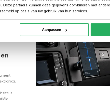
Apparaat keuze sets
Bouw zelf je RAM set
L
e. Deze partners kunnen deze gegevens combineren met andere i
erzameld op basis van uw gebruik van hun services.
Aanpassen
gen
timent
ektronica,
site is
ntiële