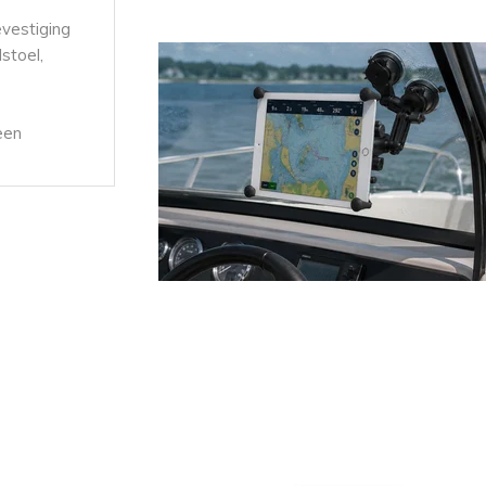
vestiging
lstoel,
een
nappen,
rken
ad Lock,
s
alle