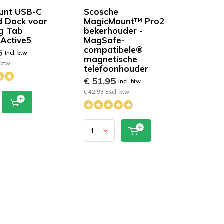
unt USB-C
Scosche
 Dock voor
MagicMount™ Pro2
g Tab
bekerhouder -
 Active5
MagSafe-
compatibele®
5
Incl. btw
magnetische
 btw
telefoonhouder
€ 51,95
Incl. btw
€ 42,93 Excl. btw