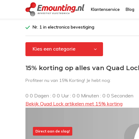
Klantenservice
Blog
Nr. 1 in electronica bevestiging
Kies een categorie
15% korting op alles van Quad Loc
Profiteer nu van 15% Korting! Je hebt nog:
0
0
Dagen
:
0
0
Uur
:
0
0
Minuten
:
0
0
Seconden
Bekijk Quad Lock artikelen met 15% korting
Direct aan de slag!