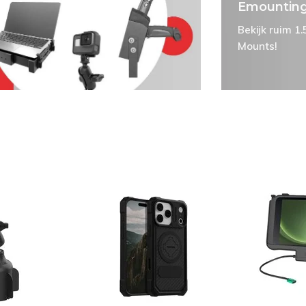
Emountin
Bekijk ruim 1
Mounts!