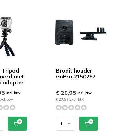
 Tripod
Brodit houder
aard met
GoPro 2150287
 adapter
95
€ 28,95
Incl. btw
Incl. btw
xcl. btw
€ 23,93 Excl. btw