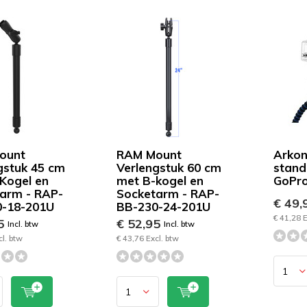
ount
RAM Mount
Arkon
gstuk 45 cm
Verlengstuk 60 cm
stand
Kogel en
met B-kogel en
GoPro
arm - RAP-
Socketarm - RAP-
€ 49,
0-18-201U
BB-230-24-201U
€ 41,28 E
95
€ 52,95
Incl. btw
Incl. btw
cl. btw
€ 43,76 Excl. btw