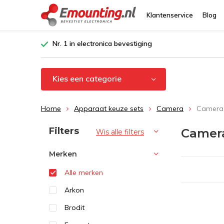
Klantenservice
Blog
Nr. 1 in electronica bevestiging
Kies een categorie
Home
Apparaat keuze sets
Camera
Camera 
Sorteren op:
Filters
Camera
Wis alle filters
Merken
Alle merken
Arkon
Brodit