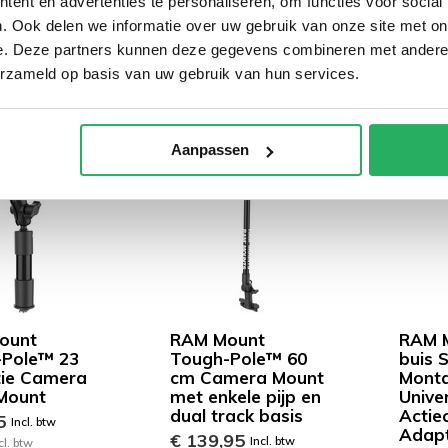
ent en advertenties te personaliseren, om functies voor social
. Ook delen we informatie over uw gebruik van onze site met on
e. Deze partners kunnen deze gegevens combineren met andere i
erzameld op basis van uw gebruik van hun services.
Aanpassen
ount
RAM Mount
RAM 
-Pole™ 23
Tough-Pole™ 60
buis 
ie Camera
cm Camera Mount
Mont
Mount
met enkele pijp en
Unive
dual track basis
Actie
95
Incl. btw
Adap
€ 139,95
Incl. btw
cl. btw