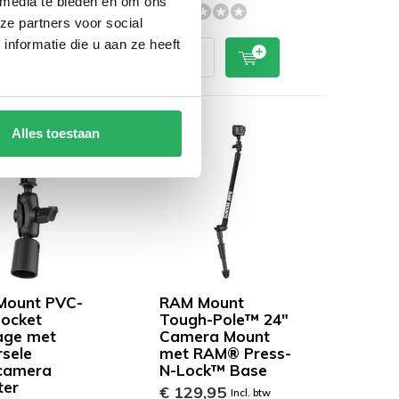
 media te bieden en om ons
ze partners voor social
nformatie die u aan ze heeft
Alles toestaan
Mount PVC-
RAM Mount
Socket
Tough-Pole™ 24"
age met
Camera Mount
rsele
met RAM® Press-
camera
N-Lock™ Base
ter
€ 129,95
Incl. btw