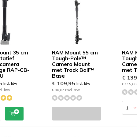
ount 35 cm
RAM Mount 55 cm
RAM 
tatief
Tough-Pole™
Tough
 camera
Camera Mount
Came
ge RAP-CB-
met Track Ball™
met 
4U
Base
€ 13
95
€ 109,95
Incl. btw
Incl. btw
€ 115,66 
cl. btw
€ 90,87 Excl. btw