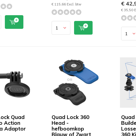
€ 42,
€ 115,66 Excl. btw
€ 35,50 E
Lock Quad
Quad Lock 360
Quad 
o Action
Head -
Builde
a Adaptor
hefboomkop
Losse
Blauw of Zwart
360 Ki