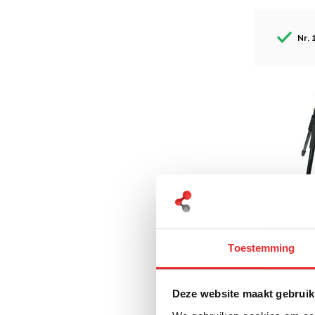
Nr. 
RAM M
Verste
Toestemming
met D
€ 375,
Deze website maakt gebruik
€ 309,92 E