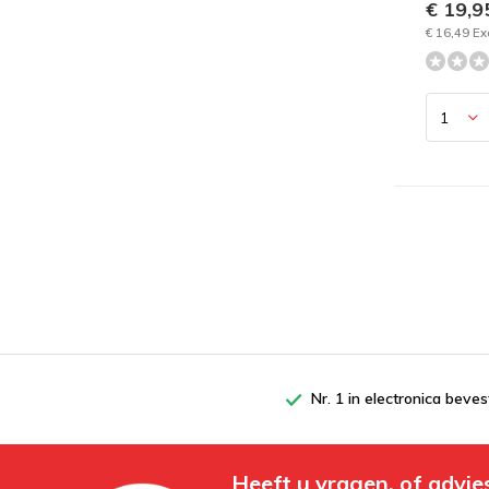
€ 19,
€ 16,49 Ex
Nr. 1 in electronica beves
Heeft u vragen, of advie