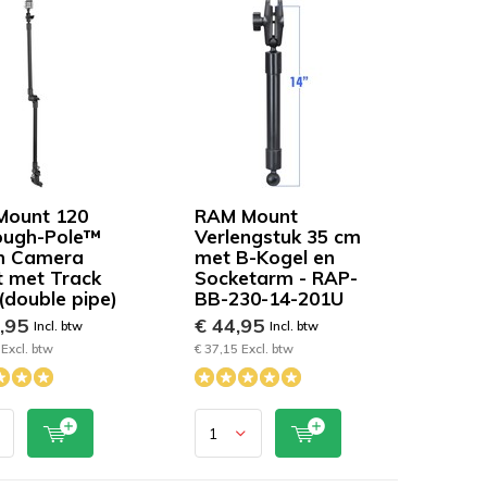
Mount 120
RAM Mount
ough-Pole™
Verlengstuk 35 cm
n Camera
met B-Kogel en
 met Track
Socketarm - RAP-
(double pipe)
BB-230-14-201U
9,95
€ 44,95
Incl. btw
Incl. btw
Excl. btw
€ 37,15 Excl. btw