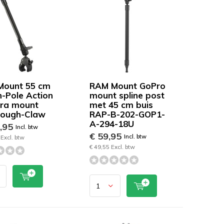
Mount 55 cm
RAM Mount GoPro
-Pole Action
mount spline post
ra mount
met 45 cm buis
Tough-Claw
RAP-B-202-GOP1-
A-294-18U
9,95
Incl. btw
€ 59,95
Incl. btw
Excl. btw
€ 49,55 Excl. btw