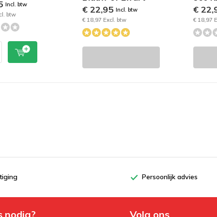
95
Incl. btw
€ 22,95
€ 22,
Incl. btw
cl. btw
€ 18,97 Excl. btw
€ 18,97 E
tiging
Persoonlijk advies
s nodig?
Volg ons