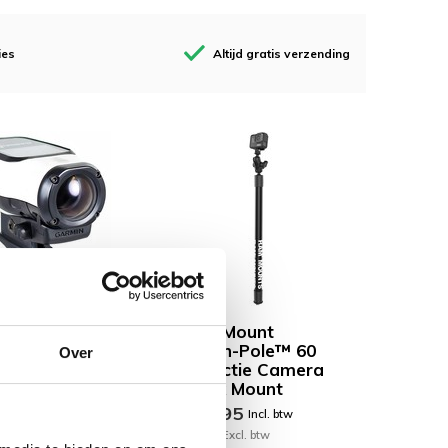
ies
Altijd gratis verzending
Mount
RAM Mount
in VIRB™
Tough-Pole™ 60
Over
ra Adapter
cm Actie Camera
Track Mount
95
Incl. btw
€ 89,95
Incl. btw
xcl. btw
€ 74,34 Excl. btw