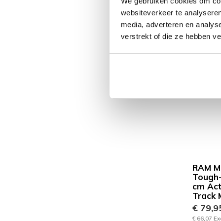
We gebruiken cookies om cont
websiteverkeer te analyseren
media, adverteren en analys
verstrekt of die ze hebben v
RAM M
Tough
cm Act
Track 
€ 79,
€ 66,07 Ex