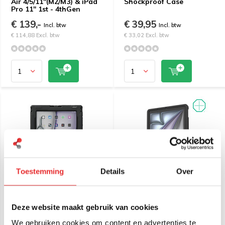
Air 4/5/11"(M2/M3) & iPad
Shockproof Case
Pro 11" 1st - 4thGen
€ 139,-
€ 39,95
Incl. btw
Incl. btw
€ 114,88 Excl. btw
€ 33,02 Excl. btw
Toestemming
Details
Over
Andres aiShell 11 heavy-
RAM Mount IntelliSkin®
duty case iPad Air 11-
Thin-Case™ iPad Air 11
Deze website maakt gebruik van cookies
kleurkeuze
(M2) (Achterste Pogo
Pads) (Pogo Pads aan
achterkant)
We gebruiken cookies om content en advertenties te