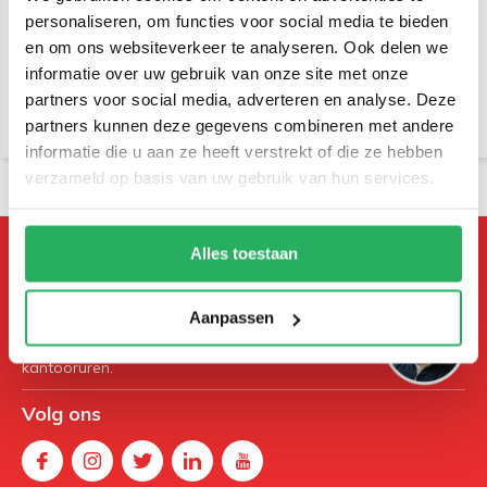
€ 259,-
Incl. btw
€ 169,-
personaliseren, om functies voor social media te bieden
Incl. btw
€ 214,05 Excl. btw
en om ons websiteverkeer te analyseren. Ook delen we
€ 139,67 Excl. btw
informatie over uw gebruik van onze site met onze
partners voor social media, adverteren en analyse. Deze
partners kunnen deze gegevens combineren met andere
informatie die u aan ze heeft verstrekt of die ze hebben
verzameld op basis van uw gebruik van hun services.
Alles toestaan
Heeft u vragen, of advies nodig?
Neem gerust contact met ons
op!
Aanpassen
Stuur ons een e-mail of bel tijdens
kantooruren.
Volg ons