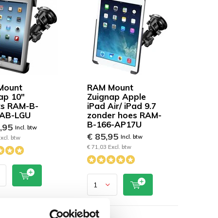
Mount
RAM Mount
ap 10"
Zuignap Apple
ts RAM-B-
iPad Air/ iPad 9.7
TAB-LGU
zonder hoes RAM-
B-166-AP17U
9,95
Incl. btw
€ 85,95
Incl. btw
xcl. btw
€ 71,03 Excl. btw