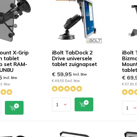
unt X-Grip
iBolt TabDock 2
iBolt
h tablet
Drive universele
Bizm
p set RAM-
tablet zuignapset
Mount
-UN8U
table
€ 59,95
Incl. btw
95
€ 69,
Incl. btw
€ 49,55 Excl. btw
cl. btw
€ 57,81 E