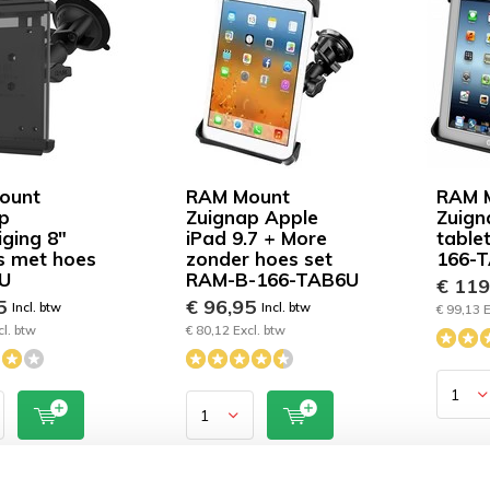
ount
RAM Mount
RAM 
p
Zuignap Apple
Zuign
iging 8"
iPad 9.7 + More
table
s met hoes
zonder hoes set
166-
U
RAM-B-166-TAB6U
€ 11
95
€ 96,95
Incl. btw
Incl. btw
€ 99,13 E
cl. btw
€ 80,12 Excl. btw