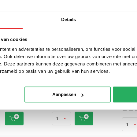
Details
 van cookies
ent en advertenties te personaliseren, om functies voor social
. Ook delen we informatie over uw gebruik van onze site met on
ount
RAM Mount X-Grip
RAM M
e. Deze partners kunnen deze gegevens combineren met andere i
e Zuignap
12-13 inch Tablet
12-13
erzameld op basis van uw gebruik van hun services.
9-11" tablet
Houder zuignap
Houde
-189-UN9U
montage
Articu
zuign
-
€ 179,95
Incl. btw
Incl. btw
€ 26
Aanpassen
xcl. btw
€ 148,72 Excl. btw
€ 223,10 