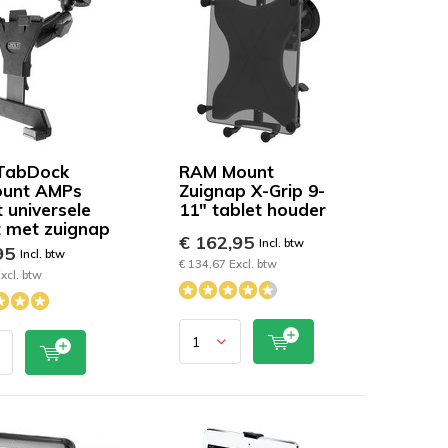
 TabDock
RAM Mount
ount AMPs
Zuignap X-Grip 9-
 universele
11" tablet houder
t met zuignap
€ 162,95
Incl. btw
95
Incl. btw
€ 134,67 Excl. btw
xcl. btw