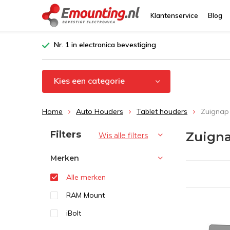
Klantenservice
Blog
Nr. 1 in electronica bevestiging
Kies een categorie
Home
Auto Houders
Tablet houders
Zuignap
Sorteren op:
Filters
Zuigna
Wis alle filters
Merken
Alle merken
RAM Mount
iBolt