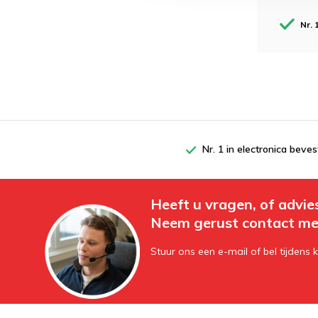
Nr. 
Nr. 1 in electronica beves
Heeft u vragen, of advie
Neem gerust contact me
Stuur ons een e-mail of bel tijdens 