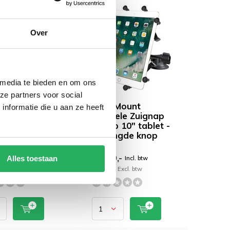
Over
 media te bieden en om ons
ze partners voor social
ount X-Grip
RAM Mount
nformatie die u aan ze heeft
 inch Tablet
Dubbele Zuignap
r Dual
X-Grip 10" tablet -
lating
verlengde knop
ap
UN9U
9,95
€ 209,-
Incl. btw
Incl. btw
Alles toestaan
Excl. btw
€ 172,73 Excl. btw