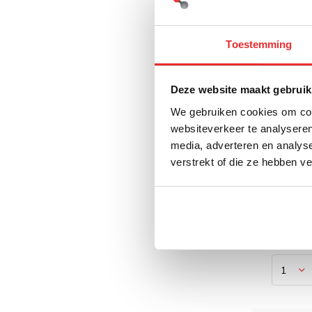
Toestemming
Deze website maakt gebruik
We gebruiken cookies om cont
websiteverkeer te analyseren
RAM M
media, adverteren en analys
Dubbel
verstrekt of die ze hebben v
X-Grip 
RAM-B
€ 199,
€ 164,46 E