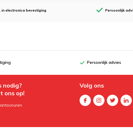
1 in electronica bevestiging
Persoonlijk adv
tiging
Persoonlijk advies
s nodig?
Volg ons
t ons op!
kantooruren.