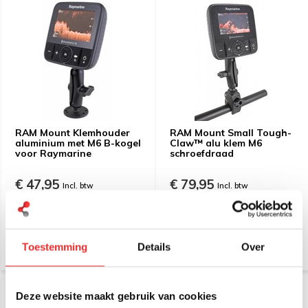
RAM Mount Klemhouder
RAM Mount Small Tough-
aluminium met M6 B-kogel
Claw™ alu klem M6
voor Raymarine
schroefdraad
€ 47,95
€ 79,95
Incl. btw
Incl. btw
€ 39,63 Excl. btw
€ 66,07 Excl. btw
Toestemming
Details
Over
Deze website maakt gebruik van cookies