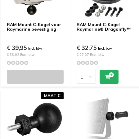
RAM Mount C-Kogel voor
RAM Mount C-Kogel
Raymarine bevestiging
Raymarine® Dragonfly™
€ 39,95
€ 32,75
Incl. btw
Incl. btw
€ 33,02 Excl. btw
€ 27,07 Excl. btw
MAAT C