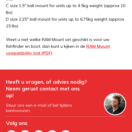
C size 1.5" ball mount for units up to 4.5kg weight (approx 10
lbs)
D size 2.25" ball mount for units up to 6.75kg weight (approx
15 lbs)
Weet u niet welke RAM Mount set geschikt is voor uw
fishfinder en boot, dan kunt u kijken in de
RAM Mount
compatibility lijst (PDF)
Heeft u vragen, of advies nodig?
Neem gerust contact met ons
op!
Stuur ons een e-mail of bel tijdens
kantooruren.
Volg ons