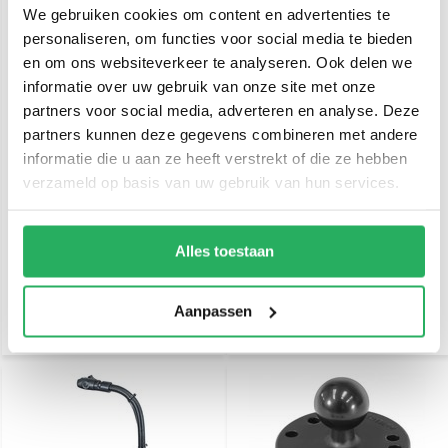
We gebruiken cookies om content en advertenties te
personaliseren, om functies voor social media te bieden
en om ons websiteverkeer te analyseren. Ook delen we
informatie over uw gebruik van onze site met onze
partners voor social media, adverteren en analyse. Deze
partners kunnen deze gegevens combineren met andere
RAM Mount Zuignap
RAM Mount Transducer
informatie die u aan ze heeft verstrekt of die ze hebben
combinatie montageset
HydroWave™ Speaker
verzameld op basis van uw gebruik van hun services.
M6 kogel Raymarine
Mount flexible arm
montage (TRA2)
€ 59,95
€ 84,95
Incl. btw
Incl. btw
Alles toestaan
€ 49,55 Excl. btw
€ 70,21 Excl. btw
Aanpassen