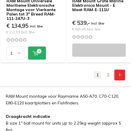
RAM Mount Universele
RAM Mount Grote Marine
Maritieme Elektronische
Elektronica Mount - E
Montage voor Vierkante
Maat RAM-E-111U
Palen tot 3" Breed RAM-
111-247U-3
€ 539,-
Incl. btw
€ 134,95
Incl. btw
€ 445,45 Excl. btw
€ 111,53 Excl. btw
1
2
RAM Mount montage voor Raymarine A50-A70, C70-C120,
E80-E120 kaartplotters en Fishfinders.
Draagkracht indicatie
B size 1" ball mount for units up to 2.25kg weight (approx 5
lbs)