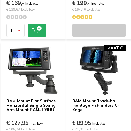
€ 169,-
€ 199,-
Incl. btw
Incl. btw
€ 139,67 Excl. btw
€ 164,46 Excl. btw
MAAT C
RAM Mount Flat Surface
RAM Mount Track-ball
Horizontal Single Swing
montage Fishfinders C-
Arm Mount RAM-109HU
Kogel
€ 127,95
€ 89,95
Incl. btw
Incl. btw
€ 105,74 Excl. btw
€ 74,34 Excl. btw