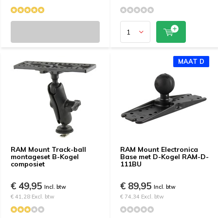
MAAT D
RAM Mount Track-ball
RAM Mount Electronica
montageset B-Kogel
Base met D-Kogel RAM-D-
composiet
111BU
€ 49,95
€ 89,95
Incl. btw
Incl. btw
€ 41,28 Excl. btw
€ 74,34 Excl. btw