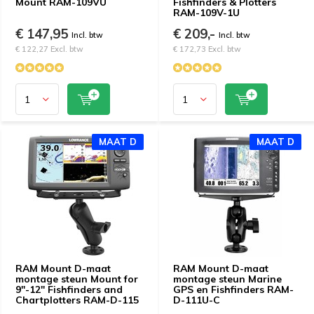
Mount RAM-109VU
Fishfinders & Plotters
RAM-109V-1U
€ 147,95
€ 209,-
Incl. btw
Incl. btw
€ 122,27 Excl. btw
€ 172,73 Excl. btw
MAAT D
MAAT D
RAM Mount D-maat
RAM Mount D-maat
montage steun Mount for
montage steun Marine
9"-12" Fishfinders and
GPS en Fishfinders RAM-
Chartplotters RAM-D-115
D-111U-C