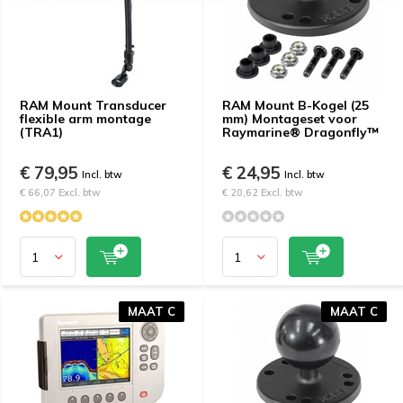
RAM Mount Transducer
RAM Mount B-Kogel (25
flexible arm montage
mm) Montageset voor
(TRA1)
Raymarine® Dragonfly™
€ 79,95
€ 24,95
Incl. btw
Incl. btw
€ 66,07 Excl. btw
€ 20,62 Excl. btw
MAAT C
MAAT C