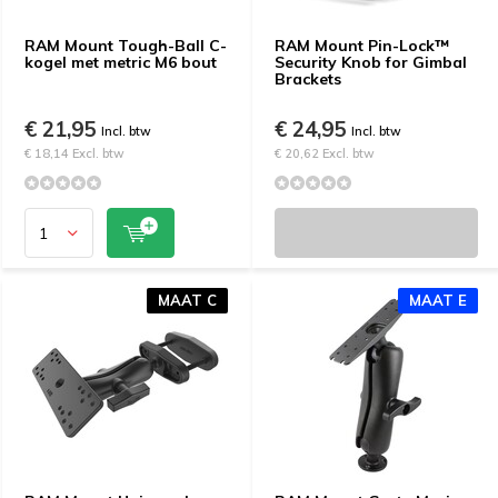
RAM Mount Tough-Ball C-
RAM Mount Pin-Lock™
kogel met metric M6 bout
Security Knob for Gimbal
Brackets
€ 21,95
€ 24,95
Incl. btw
Incl. btw
€ 18,14 Excl. btw
€ 20,62 Excl. btw
MAAT C
MAAT E