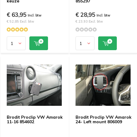
keuze
855297
€ 63,95
€ 28,95
Incl. btw
Incl. btw
€ 52,85 Excl. btw
€ 23,93 Excl. btw
Brodit Proclip VW Amarok
Brodit Proclip VW Amarok
11-16 854602
24- Left mount 806009