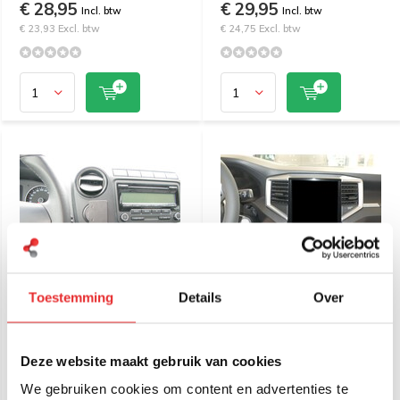
€ 28,95
€ 29,95
Incl. btw
Incl. btw
€ 23,93 Excl. btw
€ 24,75 Excl. btw
Toestemming
Details
Over
Brodit Proclip Volkswagen
Brodit Proclip VW Amarok
Amarok 11-16 Center
24- Angled mount 856008
mount 854601
Deze website maakt gebruik van cookies
€ 29,95
€ 29,95
Incl. btw
Incl. btw
We gebruiken cookies om content en advertenties te
€ 24,75 Excl. btw
€ 24,75 Excl. btw