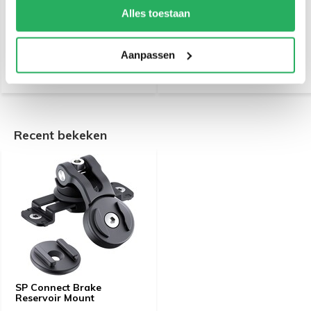
motorlader met
Alles toestaan
stangmontage
€ 36,95
€ 59,95
Incl. btw
Incl. btw
€ 30,54 Excl. btw
€ 49,55 Excl. btw
Aanpassen
Recent bekeken
SP Connect Brake
Reservoir Mount