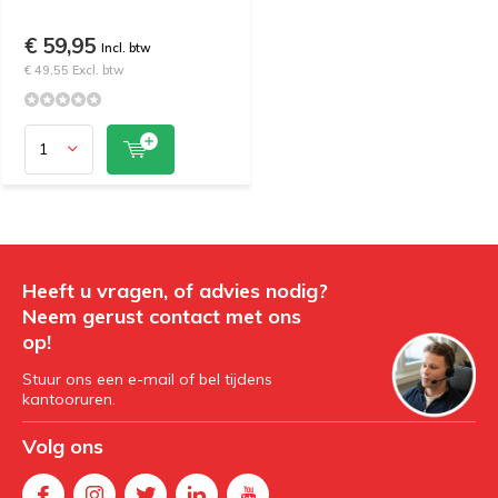
€ 59,95
Incl. btw
€ 49,55 Excl. btw
Heeft u vragen, of advies nodig?
Neem gerust contact met ons
op!
Stuur ons een e-mail of bel tijdens
kantooruren.
Volg ons