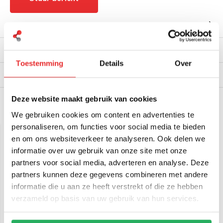
Productomschrijving
Reviews
Toestemming
Details
Over
Verzendinformatie
Deze website maakt gebruik van cookies
Gerelateerde producten
We gebruiken cookies om content en advertenties te
personaliseren, om functies voor social media te bieden
en om ons websiteverkeer te analyseren. Ook delen we
informatie over uw gebruik van onze site met onze
partners voor social media, adverteren en analyse. Deze
partners kunnen deze gegevens combineren met andere
informatie die u aan ze heeft verstrekt of die ze hebben
verzameld op basis van uw gebruik van hun services.
Lampa USB Fix Trek
SP Connect Brake
Double smartphone
Reservoir Mount -Large