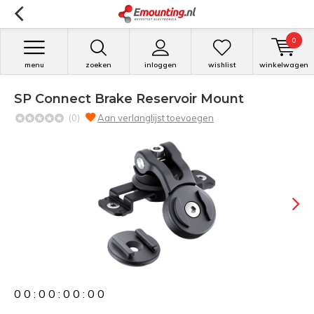
0
menu
zoeken
inloggen
wishlist
winkelwagen
SP Connect Brake Reservoir Mount
(0)
Aan verlanglijst toevoegen
0
0
:
0
0
:
0
0
:
0
0