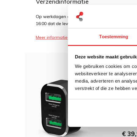
Verzendinformatie
Op werkdagen geldt over het algemeen dat als een
16:00 dat de levering de volgende dag plaatsvindt
Toestemming
Meer informatie
Deze website maakt gebruik
We gebruiken cookies om cont
Dit 
websiteverkeer te analyseren
media, adverteren en analys
RAM 
verstrekt of die ze hebben v
Cigar
Qual
€ 39