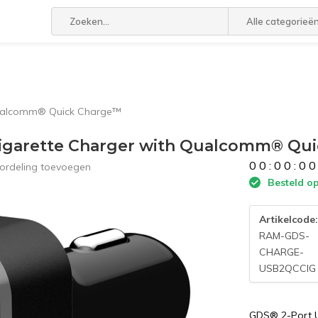
Alle categorieë
Qualcomm® Quick Charge™
igarette Charger with Qualcomm® Qu
0
0
:
0
0
:
0
0
ordeling toevoegen
Besteld op
Artikelcode
RAM-GDS-
CHARGE-
USB2QCCIG
GDS® 2-Port 