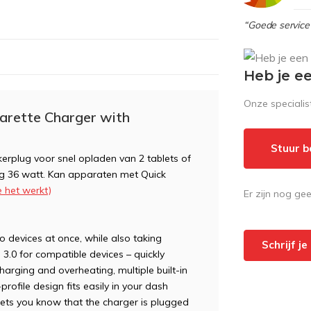
“Goede service 
Heb je e
Onze speciali
rette Charger with
Stuur b
plug voor snel opladen van 2 tablets of
g 36 watt. Kan apparaten met Quick
e het werkt)
Er zijn nog ge
devices at once, while also taking
Schrijf j
 3.0 for compatible devices – quickly
arging and overheating, multiple built-in
rofile design fits easily in your dash
 lets you know that the charger is plugged