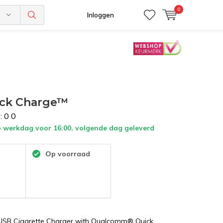
0
n
Inloggen
ick Charge™
:
0
0
 werkdag voor 16:00, volgende dag geleverd
:
Op voorraad
USB Cigarette Charger with Qualcomm® Quick