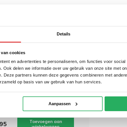
 bestelling geplaatst en betaald is voor
.
Details
 van cookies
ent en advertenties te personaliseren, om functies voor social
wordt 'm!
. Ook delen we informatie over uw gebruik van onze site met on
e. Deze partners kunnen deze gegevens combineren met andere i
Mount GDS® 2-Port USB
erzameld op basis van uw gebruik van hun services.
ette Charger with
comm® Quick Charge™
(0)
Aanpassen
Toevoegen aan
,95
winkelwagen