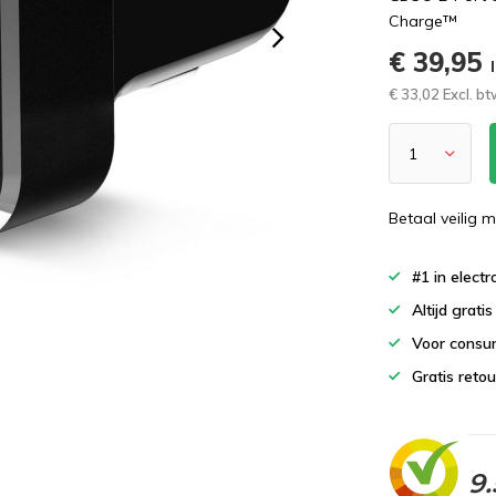
Charge™
€ 39,95
€ 33,02 Excl. b
Betaal veilig m
#1 in elect
Altijd grati
Voor consu
Gratis reto
9.