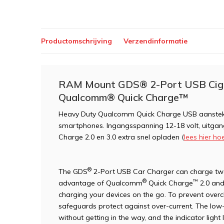
Productomschrijving
Verzendinformatie
RAM Mount GDS® 2-Port USB Ciga
Qualcomm® Quick Charge™
Heavy Duty Qualcomm Quick Charge USB aansteker
smartphones. Ingangsspanning 12-18 volt, uitgan
Charge 2.0 en 3.0 extra snel opladen (
lees hier ho
®
The GDS
2-Port USB Car Charger can charge two 
®
™
advantage of Qualcomm
Quick Charge
2.0 and
charging your devices on the go. To prevent overch
safeguards protect against over-current. The low-p
without getting in the way, and the indicator light