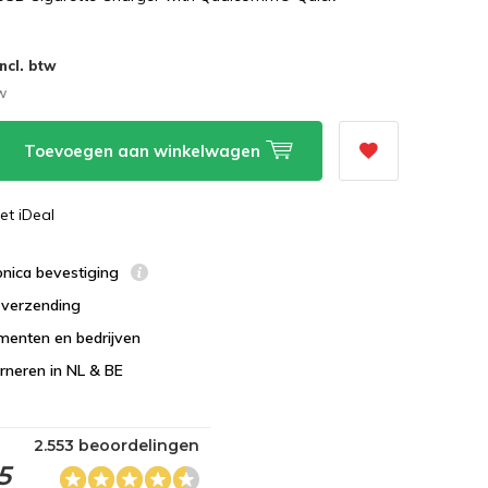
Incl. btw
tw
Toevoegen aan winkelwagen
et iDeal
ronica bevestiging
s verzending
menten en bedrijven
urneren in NL & BE
2.553 beoordelingen
5