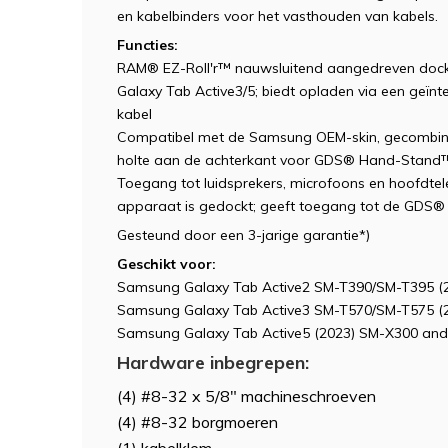
en kabelbinders voor het vasthouden van kabels.
Functies:
RAM® EZ-Roll'r™ nauwsluitend aangedreven doc
Galaxy Tab Active3/5; biedt opladen via een geïn
kabel
Compatibel met de Samsung OEM-skin, gecombi
holte aan de achterkant voor GDS® Hand-Stand™-
Toegang tot luidsprekers, microfoons en hoofdtelefo
apparaat is gedockt; geeft toegang tot de GDS
Gesteund door een 3-jarige garantie*)
Geschikt voor:
Samsung Galaxy Tab Active2 SM-T390/SM-T395 (
Samsung Galaxy Tab Active3 SM-T570/SM-T575 (
Samsung Galaxy Tab Active5 (2023) SM-X300 an
Hardware inbegrepen:
(4) #8-32 x 5/8" machineschroeven
(4) #8-32 borgmoeren