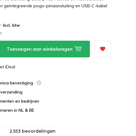
en geïntegreerde pogo-pinaansluiting en USB-C-kabel
5
Incl. btw
tw
Toevoegen aan winkelwagen
et iDeal
ronica bevestiging
s verzending
menten en bedrijven
urneren in NL & BE
2.553 beoordelingen