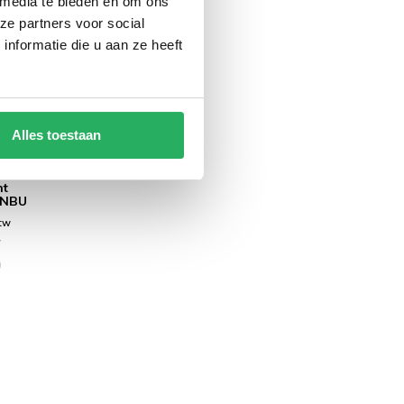
 media te bieden en om ons
ze partners voor social
nformatie die u aan ze heeft
Alles toestaan
rill
nt
-NBU
btw
w