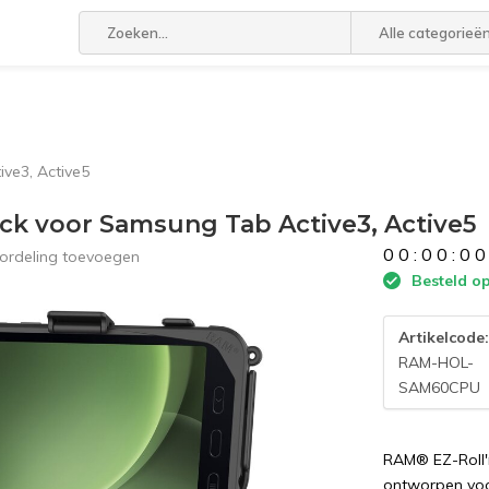
Alle categorieë
ve3, Active5
 voor Samsung Tab Active3, Active5
0
0
:
0
0
:
0
0
ordeling toevoegen
Besteld op
Artikelcode
RAM-HOL-
SAM60CPU
RAM® EZ-Roll'
ontworpen voo