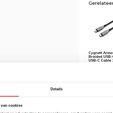
Gerelatee
RS
Cygnett Armo
Braided USB-
USB-C Cable
Black
€ 23,95
Incl.
€ 19,79 Excl. btw
Details
 van cookies