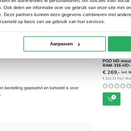
ent en advertenties te personaliseren, om functies voor social
. Ook delen we informatie over uw gebruik van onze site met on
e. Deze partners kunnen deze gegevens combineren met andere i
dig. Bij de aansluiting van de pogo pins
erzameld op basis van uw gebruik van hun services.
met Power Delivery (PD)-laders. Hoewel
, ondersteunen de pogo-pads aan de
Aanpassen
 is een PD-lader (niet-Power Delivery)
RAM Mount
Universal No-D
POD HD mou
RAM-316-HD
€ 269,-
Incl. 
€ 222,31 Excl. bt
 bestelling geplaatst en betaald is voor
.