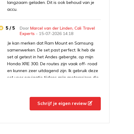
langzaam geladen. Dit is ook behoud van je
accu.
5 / 5
Door
Marcel van der Linden, Cali Travel
Experts
- 15-07-2026 14:18
Je kan merken dat Ram Mount en Samsung
samenwerken. De set past perfect. Ik heb de
set al getest in het Andes gebergte, op mijn
Honda XRE 300. De routes zijn vaak off- road
en kunnen zeer uitdagend zijn. Ik gebruik deze
set voor navigatie tijdens mijn motorreizen die
ik organiseer vanuit Cali, Colombia. Absolute
aanwinst.
Schrijf je eigen review
5 / 5
Door
John
- 06-10-2025 13:41
Snelle levering, correcte correspondentie. En
het product is zeker het geld waard.