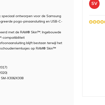
SV
k speciaal ontworpen voor de Samsung
tegreerde pogo-pinaansluiting en USB-C-
neerd met de RAM® Skin™; Ingebouwde
compatibiliteit
onaansluiting blijft bestaan ​​terwijl het
® schouderriemlusjes op RAM® Skin™
MV
2017)
2020)
d SM-X306/X308
JN