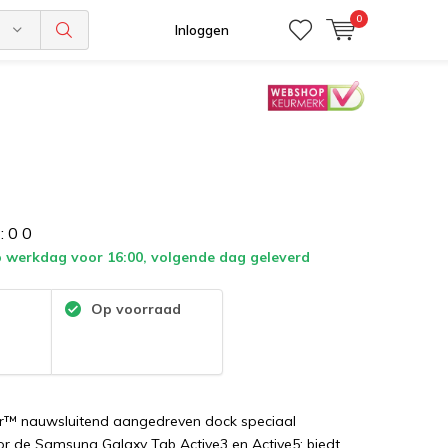
0
n
Inloggen
:
0
0
 werkdag voor 16:00, volgende dag geleverd
:
Op voorraad
r™ nauwsluitend aangedreven dock speciaal
r de Samsung Galaxy Tab Active3 en Active5; biedt