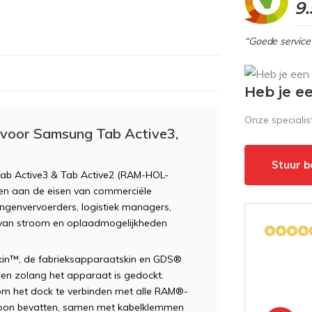
9.
“Goede service 
Heb je e
Onze speciali
oor Samsung Tab Active3,
Stuur b
b Active3 & Tab Active2 (RAM-HOL-
n aan de eisen van commerciële
lingenvervoerders, logistiek managers,
 van stroom en oplaadmogelijkheden
kin™, de fabrieksapparaatskin en GDS®
den zolang het apparaat is gedockt.
 om het dock te verbinden met alle RAM®-
oon bevatten, samen met kabelklemmen