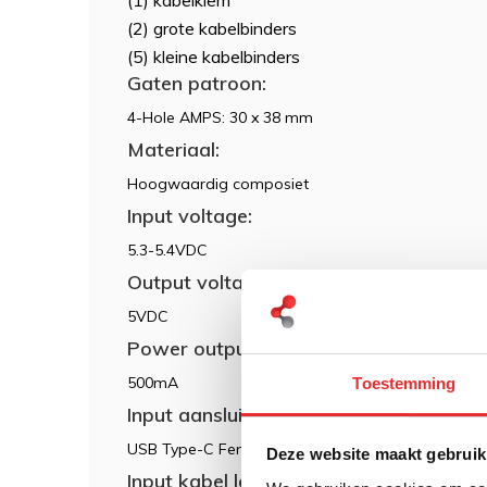
(1) kabelklem
(2) grote kabelbinders
(5) kleine kabelbinders
Gaten patroon:
4-Hole AMPS: 30 x 38 mm
Materiaal:
Hoogwaardig composiet
Input voltage:
5.3-5.4VDC
Output voltage:
5VDC
Power output:
500mA
Toestemming
Input aansluiting:
USB Type-C Female
Deze website maakt gebruik
Input kabel lengte: