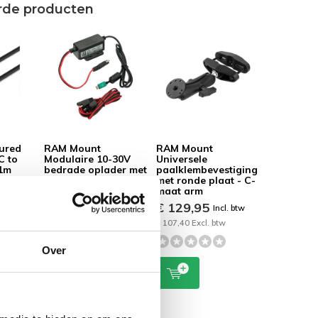
rde producten
5 / 5
Door
Rinus
- 21-08-2025 16:20
Heel goed en degelijk. snelle levering.
ured
RAM Mount
RAM Mount
C to
Modulaire 10-30V
Universele
 1m
bedrade oplader met
paalklembevestiging
mannelijke USB
met ronde plaat - C-
Type-C-connector
maat arm
 btw
2.5A V7CU
€ 129,95
Incl. btw
€ 84,95
Incl. btw
€ 107,40 Excl. btw
€ 70,21 Excl. btw
Over