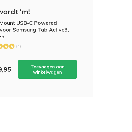
wordt 'm!
Mount USB-C Powered
voor Samsung Tab Active3,
e5
(4)
Toevoegen aan
9,95
winkelwagen