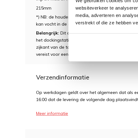
We gebruiken cookies om cont
websiteverkeer te analyseren
215mm
media, adverteren en analys
*) NB: de houder is niet waterdicht cq waterbesten
verstrekt of die ze hebben v
kan vocht in de electronica komen.
Belangrijk:
Dit dockingstation is niet compatibel 
het dockingstation een USB-C-aansluiting heeft
zijkant van de tablet geen Power Delivery. Daarom
vereist voor een goede werking.
Verzendinformatie
Op werkdagen geldt over het algemeen dat als een
16:00 dat de levering de volgende dag plaatsvindt
Meer informatie