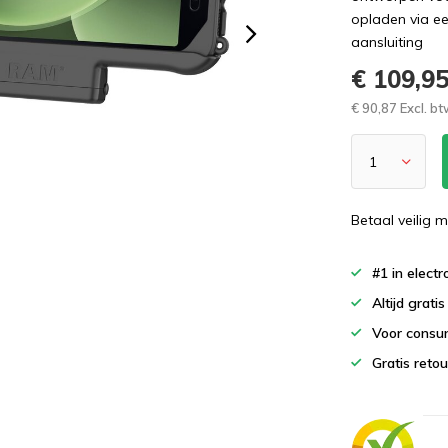
opladen via e
aansluiting
€ 109,9
€ 90,87 Excl. b
Betaal veilig m
#1 in elect
Altijd grati
Voor consu
Gratis reto