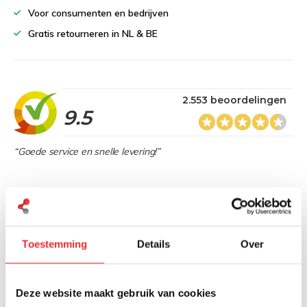
Voor consumenten en bedrijven
Gratis retourneren in NL & BE
2.553 beoordelingen
9.5
“Goede service en snelle levering!”
Heb je een vraag over dit product?
Toestemming
Details
Over
Onze specialisten denken graag met je mee
Stuur bericht
Deze website maakt gebruik van cookies