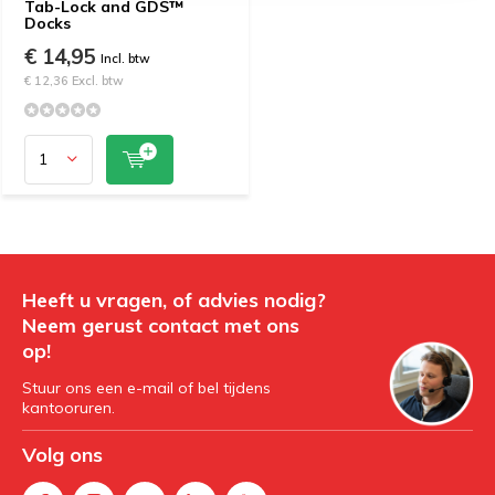
Tab-Lock and GDS™
Docks
€ 14,95
Incl. btw
€ 12,36 Excl. btw
Heeft u vragen, of advies nodig?
Neem gerust contact met ons
op!
Stuur ons een e-mail of bel tijdens
kantooruren.
Volg ons