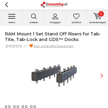
0
menu
zoeken
inloggen
wishlist
winkelwagen
RAM Mount 1 Set Stand Off Risers for Tab-
Tite, Tab-Lock and GDS™ Docks
(0)
Aan verlanglijst toevoegen
0
0
:
0
0
:
0
0
:
0
0