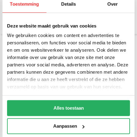
Toestemming
Details
Over
€ 129,-
€ 34,95
Incl. btw
Incl. btw
€ 106,61 Excl. btw
€ 28,88 Excl. btw
Deze website maakt gebruik van cookies
We gebruiken cookies om content en advertenties te
personaliseren, om functies voor social media te bieden
en om ons websiteverkeer te analyseren. Ook delen we
informatie over uw gebruik van onze site met onze
partners voor social media, adverteren en analyse. Deze
partners kunnen deze gegevens combineren met andere
informatie die u aan ze heeft verstrekt of die ze hebben
verzameld op basis van uw gebruik van hun services.
RAM Mount 12" Long
RAM Mount 18" Long
Lower Female Tele-Pole™
Lower Female Tele-Pole™
Alles toestaan
€ 44,95
€ 65,95
Incl. btw
Incl. btw
€ 37,15 Excl. btw
€ 54,50 Excl. btw
Aanpassen