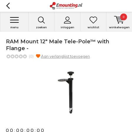
0
menu
zoeken
inloggen
wishlist
winkelwagen
RAM Mount 12" Male Tele-Pole™ with
Flange -
(0)
Aan verlanglijst toevoegen
0
0
:
0
0
:
0
0
:
0
0