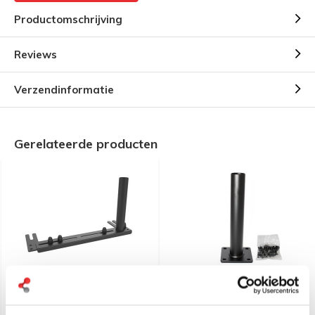
Productomschrijving
Reviews
Verzendinformatie
Gerelateerde producten
RAM Mount No-
RAM Mount 9" Long
Drill™Universal Laptop
Lower Female Tele-Pole™
Base RAM-VB-196