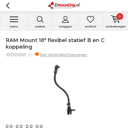
0
menu
zoeken
inloggen
wishlist
winkelwagen
RAM Mount 18" flexibel statief B en C
koppeling
(0)
Aan verlanglijst toevoegen
0
0
:
0
0
:
0
0
:
0
0