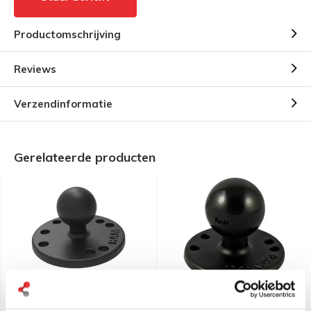
Productomschrijving
Reviews
Verzendinformatie
Gerelateerde producten
RAM Mount B-Kogel (25
RAM Mount aluminium C-
mm) Aluminium Basis
kogel, ronde montage