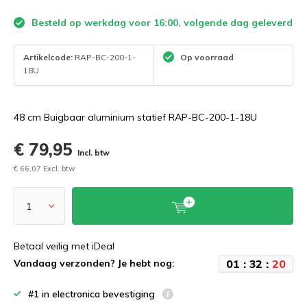
Besteld op werkdag voor 16:00, volgende dag geleverd
Artikelcode:
RAP-BC-200-1-
Op voorraad
18U
48 cm Buigbaar aluminium statief RAP-BC-200-1-18U
€ 79,95
Incl. btw
€ 66,07 Excl. btw
Betaal veilig met iDeal
0
1
:
3
2
:
2
0
Vandaag verzonden? Je hebt nog:
#1 in electronica bevestiging