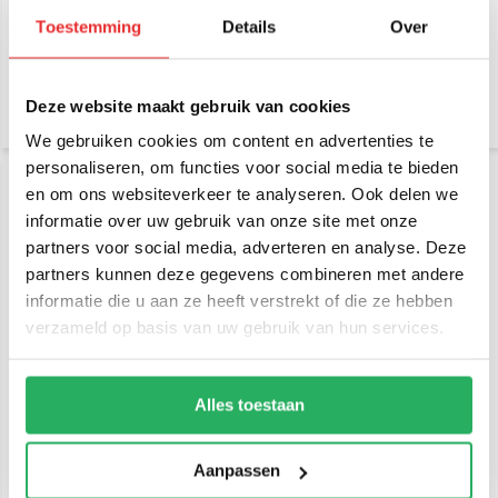
Rond - RAM-B-202U
base RAM-202U
Toestemming
Details
Over
€ 13,95
€ 21,95
Incl. btw
Incl. btw
€ 11,53 Excl. btw
€ 18,14 Excl. btw
Deze website maakt gebruik van cookies
We gebruiken cookies om content en advertenties te
personaliseren, om functies voor social media te bieden
en om ons websiteverkeer te analyseren. Ook delen we
informatie over uw gebruik van onze site met onze
partners voor social media, adverteren en analyse. Deze
partners kunnen deze gegevens combineren met andere
informatie die u aan ze heeft verstrekt of die ze hebben
verzameld op basis van uw gebruik van hun services.
RAM Mount Small Tough-
RAM Mount Small Tough-
Claw™ B-Kogel RAP-B-
Claw™ C-Kogel RAP-400U
400U
Alles toestaan
€ 46,95
€ 62,95
Incl. btw
Incl. btw
€ 38,80 Excl. btw
€ 52,02 Excl. btw
Aanpassen