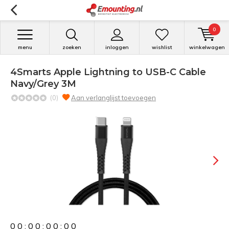
0
menu
zoeken
inloggen
wishlist
winkelwagen
4Smarts Apple Lightning to USB-C Cable
Navy/Grey 3M
(0)
Aan verlanglijst toevoegen
0
0
:
0
0
:
0
0
:
0
0