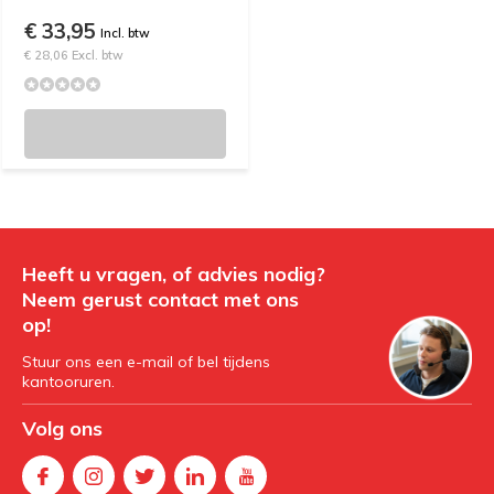
€ 33,95
Incl. btw
€ 28,06 Excl. btw
Heeft u vragen, of advies nodig?
Neem gerust contact met ons
op!
Stuur ons een e-mail of bel tijdens
kantooruren.
Volg ons