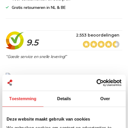
Gratis retourneren in NL & BE
2.553 beoordelingen
9.5
“Goede service en snelle levering!”
Heb je een vraag over dit product?
Onze specialisten denken graag met je mee
Toestemming
Details
Over
Stuur bericht
Deze website maakt gebruik van cookies
We gebruiken cookies om content en advertenties te