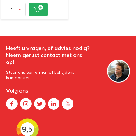
Heeft u vragen, of advies nodig?
Neem gerust contact met ons
op!
Stuur ons een e-mail of bel tijdens
kantooruren.
Volg ons