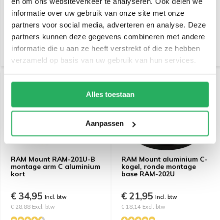
en om ons websiteverkeer te analyseren. Ook delen we
aluminium
lang
informatie over uw gebruik van onze site met onze
partners voor social media, adverteren en analyse. Deze
€ 36,95
€ 69,95
Incl. btw
Incl. btw
partners kunnen deze gegevens combineren met andere
€ 30,54 Excl. btw
€ 57,81 Excl. btw
informatie die u aan ze heeft verstrekt of die ze hebben
verzameld op basis van uw gebruik van hun services.
Alles toestaan
Aanpassen
RAM Mount RAM-201U-B
RAM Mount aluminium C-
montage arm C aluminium
kogel, ronde montage
kort
base RAM-202U
€ 34,95
€ 21,95
Incl. btw
Incl. btw
€ 28,88 Excl. btw
€ 18,14 Excl. btw