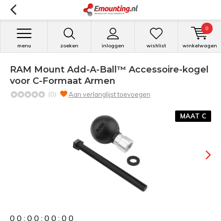
0
menu
zoeken
inloggen
wishlist
winkelwagen
RAM Mount Add-A-Ball™ Accessoire-kogel
voor C-Formaat Armen
(0)
Aan verlanglijst toevoegen
MAAT C
0
0
:
0
0
:
0
0
:
0
0