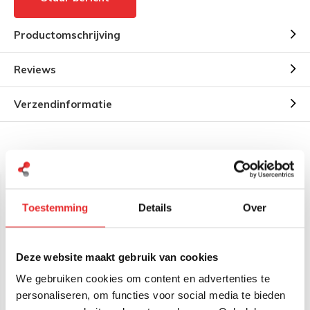
Productomschrijving
Reviews
Verzendinformatie
Gerelateerde producten
Toestemming
Details
Over
Deze website maakt gebruik van cookies
We gebruiken cookies om content en advertenties te
personaliseren, om functies voor social media te bieden
RAM Mount RAM-201U
RAM Mount Ram-201U-D
montage klemarm C-maat
montage klem aluminium