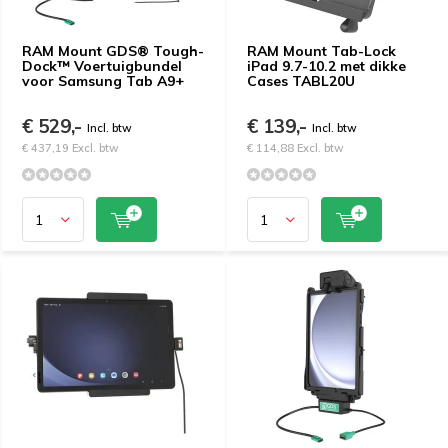
RAM Mount GDS® Tough-
RAM Mount Tab-Lock
Dock™ Voertuigbundel
iPad 9.7-10.2 met dikke
voor Samsung Tab A9+
Cases TABL20U
€ 529,-
€ 139,-
Incl. btw
Incl. btw
€ 437,19 Excl. btw
€ 114,88 Excl. btw