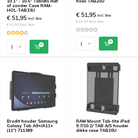
10.1" - 10.5" Tablets met
hoes TAB25U
of zonder Case RAM-
HOL-TAB33U
€ 51,95
Incl. btw
€ 51,95
Incl. btw
€ 42,93 Excl. btw
€ 42,93 Excl. btw
Brodit houder Samsung
RAM Mount Tab-tite iPad
Galaxy Tab A9+/A11+
9.7/10.2/ TAB A/S houder
(11") 711389
dikke case TAB20U