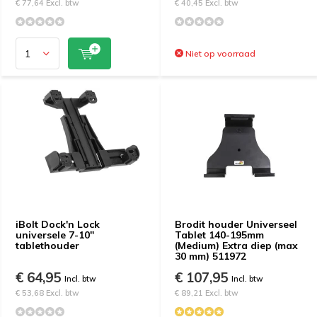
€ 77,64 Excl. btw
€ 40,45 Excl. btw
Niet op voorraad
iBolt Dock'n Lock
Brodit houder Universeel
universele 7-10"
Tablet 140-195mm
tablethouder
(Medium) Extra diep (max
30 mm) 511972
€ 64,95
€ 107,95
Incl. btw
Incl. btw
€ 53,68 Excl. btw
€ 89,21 Excl. btw