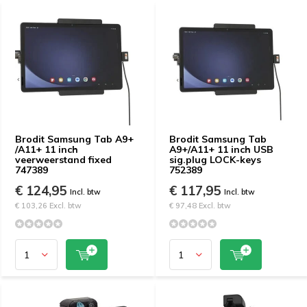
Brodit Samsung Tab A9+
Brodit Samsung Tab
/A11+ 11 inch
A9+/A11+ 11 inch USB
veerweerstand fixed
sig.plug LOCK-keys
747389
752389
€ 124,95
€ 117,95
Incl. btw
Incl. btw
€ 103,26 Excl. btw
€ 97,48 Excl. btw