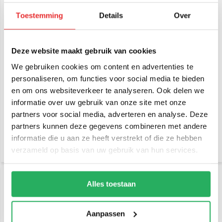
Toestemming
Details
Over
Deze website maakt gebruik van cookies
RAM Mount Tablethouder
RAM Mount Heavy Duty
We gebruiken cookies om content en advertenties te
set Galaxy TAB A / TAB S
Tablethouder set voor
Series TAB28
Samsung 10-11 inch met
personaliseren, om functies voor social media te bieden
case (TAB20)
en om ons websiteverkeer te analyseren. Ook delen we
€ 51,95
€ 104,95
informatie over uw gebruik van onze site met onze
Incl. btw
Incl. btw
€ 42,93 Excl. btw
€ 86,74 Excl. btw
partners voor social media, adverteren en analyse. Deze
partners kunnen deze gegevens combineren met andere
informatie die u aan ze heeft verstrekt of die ze hebben
verzameld op basis van uw gebruik van hun services.
Alles toestaan
Aanpassen