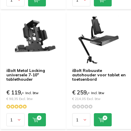
iBolt Metal Locking
iBolt Robuuste
universele 7-10"
autohouder voor tablet en
tablethouder
toetsenbord
€ 119,-
€ 259,-
Incl. btw
Incl. btw
€ 98,35 Excl. btw
€ 214,05 Excl. btw