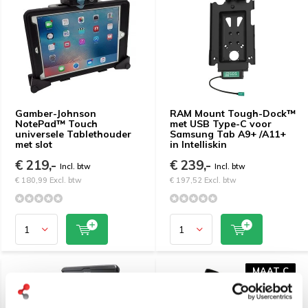
Gamber-Johnson
RAM Mount Tough-Dock™
NotePad™ Touch
met USB Type-C voor
universele Tablethouder
Samsung Tab A9+ /A11+
met slot
in Intelliskin
€ 219,-
€ 239,-
Incl. btw
Incl. btw
€ 180,99 Excl. btw
€ 197,52 Excl. btw
MAAT C
MAAT C