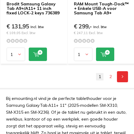
Brodit Samsung Galaxy
RAM Mount Tough-Dock™
Tab A9+/A11+ 11 inch
+ Enkele USB-A voor
fixed LOCK-2 keys 736389
Samsung Tab A9+
€ 131,95
€ 299,-
Incl. btw
Incl. btw
€ 109,05 Excl. btw
€ 247,11 Excl. btw
1
2
Bij emounting.nl vind je de perfecte tablethouder voor je
Samsung Galaxy Tab A11+ 11″ (2025‑modellen SM‑X310,
SM‑X315 en SM‑X236). Of je de tablet nu gebruikt in een auto,
werkbus, kantoor of op een werkplek, een goede houder
zorgt dat het apparaat veilig, stevig en eenvoudig
toegankelijk blijft. Zo haal je het maximale uit je tablet, terwijl