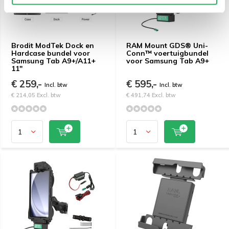
Brodit ModTek Dock en
RAM Mount GDS® Uni-
Hardcase bundel voor
Conn™ voertuigbundel
Samsung Tab A9+/A11+
voor Samsung Tab A9+
11"
€ 259,-
€ 595,-
Incl. btw
Incl. btw
€ 214,05 Excl. btw
€ 491,74 Excl. btw