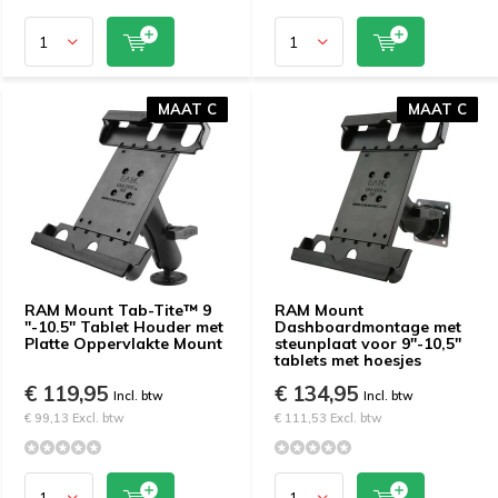
MAAT C
MAAT C
MAAT C
MAAT C
RAM Mount Tab-Tite™ 9
RAM Mount
"-10.5" Tablet Houder met
Dashboardmontage met
Platte Oppervlakte Mount
steunplaat voor 9"-10,5"
tablets met hoesjes
€ 119,95
€ 134,95
Incl. btw
Incl. btw
€ 99,13 Excl. btw
€ 111,53 Excl. btw