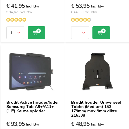
€ 41,95
€ 53,95
Incl. btw
Incl. btw
€ 34,67 Excl. btw
€ 44,59 Excl. btw
Brodit Active houder/lader
Brodit houder Universeel
Samsung Tab A9+/A11+
Tablet (Medium) 153-
(11") Keuze oplader
179mm/ max 9mm dikte
216338
€ 93,95
€ 48,95
Incl. btw
Incl. btw