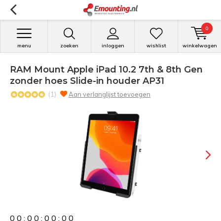
0
menu
zoeken
inloggen
wishlist
winkelwagen
RAM Mount Apple iPad 10.2 7th & 8th Gen
zonder hoes Slide-in houder AP31
(1)
Aan verlanglijst toevoegen
0
0
:
0
0
:
0
0
:
0
0