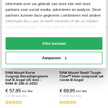
informatie over uw gebruik van onze site met onze
€ 13,95
€ 56,95
Incl. btw
Incl. btw
partners voor social media, adverteren en analyse. Deze
€ 11,53 Excl. btw
€ 47,07 Excl. btw
partners kunnen deze gegevens combineren met andere
informatie die u aan ze heeft verstrekt of die ze hebben
verzameld op basis van uw gebruik van hun services.
Alles toestaan
Aanpassen
RAM Mount Korte
RAM Mount Small Tough-
Zuignap Bevestigingsarm
Claw™ klem composiet set
met B-kogel (25 mm) -
ronde B-kogel
RAM-B-166-A-202U
€ 57,95
€ 69,95
Incl. btw
Incl. btw
€ 47,89 Excl. btw
€ 57,81 Excl. btw