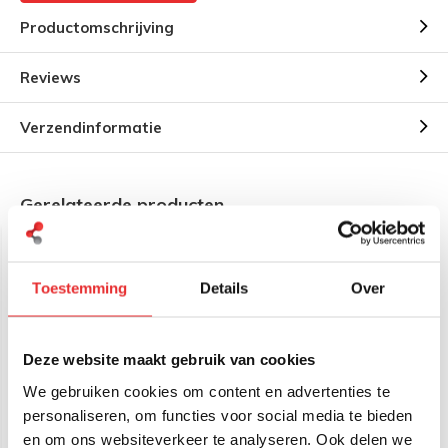
Productomschrijving
Reviews
Verzendinformatie
Gerelateerde producten
Toestemming
Details
Over
Deze website maakt gebruik van cookies
We gebruiken cookies om content en advertenties te
RAM Mount B-Kogel (25
RAM Mount U-Bout Staal
personaliseren, om functies voor social media te bieden
mm) Aluminium Basis
stangmontage ronde B-
Rond - RAM-B-202U
kogel
en om ons websiteverkeer te analyseren. Ook delen we