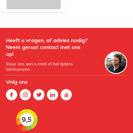
Heeft u vragen, of advies nodig?
Neem gerust contact met ons
op!
Stuur ons een e-mail of bel tijdens
kantooruren.
Volg ons