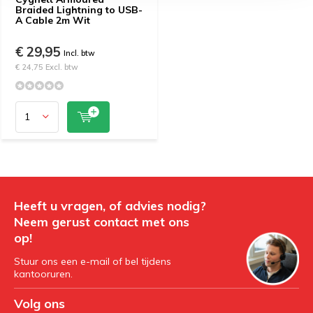
Braided Lightning to USB-
A Cable 2m Wit
€ 29,95
Incl. btw
€ 24,75 Excl. btw
Heeft u vragen, of advies nodig?
Neem gerust contact met ons
op!
Stuur ons een e-mail of bel tijdens
kantooruren.
Volg ons