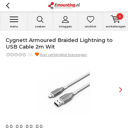
0
menu
zoeken
inloggen
wishlist
winkelwagen
Cygnett Armoured Braided Lightning to
USB Cable 2m Wit
(0)
Aan verlanglijst toevoegen
0
0
:
0
0
:
0
0
:
0
0