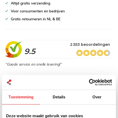
Altijd gratis verzending
Voor consumenten en bedrijven
Gratis retourneren in NL & BE
2.553 beoordelingen
9.5
“Goede service en snelle levering!”
Heb je een vraag over dit product?
Toestemming
Details
Over
Onze specialisten denken graag met je mee
Deze website maakt gebruik van cookies
Stuur bericht