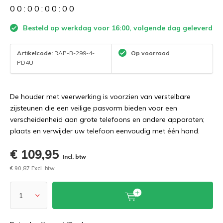
0
0
:
0
0
:
0
0
:
0
0
Besteld op werkdag voor 16:00, volgende dag geleverd
Artikelcode:
RAP-B-299-4-
Op voorraad
PD4U
De houder met veerwerking is voorzien van verstelbare
zijsteunen die een veilige pasvorm bieden voor een
verscheidenheid aan grote telefoons en andere apparaten;
plaats en verwijder uw telefoon eenvoudig met één hand.
€ 109,95
Incl. btw
€ 90,87 Excl. btw