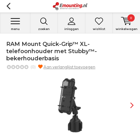
0
menu
zoeken
inloggen
wishlist
winkelwagen
RAM Mount Quick-Grip™ XL-
telefoonhouder met Stubby™-
bekerhouderbasis
(0)
Aan verlanglijst toevoegen