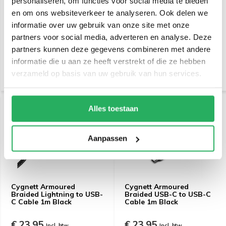
personaliseren, om functies voor social media te bieden
Cygnett Armoured
Cygnett Armoured
en om ons websiteverkeer te analyseren. Ook delen we
Braided USB-C to USB-A
Braided Lightning to USB-
informatie over uw gebruik van onze site met onze
Cable 1m Black
A Cable 1m Black
partners voor social media, adverteren en analyse. Deze
€ 23,95
€ 23,95
partners kunnen deze gegevens combineren met andere
Incl. btw
Incl. btw
informatie die u aan ze heeft verstrekt of die ze hebben
€ 19,79 Excl. btw
€ 19,79 Excl. btw
verzameld op basis van uw gebruik van hun services.
Alles toestaan
Aanpassen
Cygnett Armoured
Cygnett Armoured
Braided Lightning to USB-
Braided USB-C to USB-C
C Cable 1m Black
Cable 1m Black
€ 23,95
€ 23,95
Incl. btw
Incl. btw