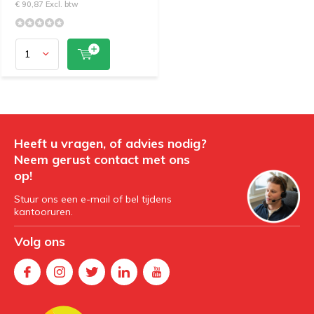
€ 90,87 Excl. btw
Heeft u vragen, of advies nodig?
Neem gerust contact met ons
op!
Stuur ons een e-mail of bel tijdens
kantooruren.
Volg ons