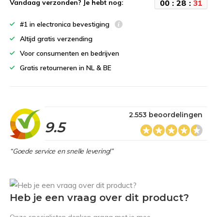
0
0
:
2
8
:
3
0
Vandaag verzonden? Je hebt nog:
#1 in electronica bevestiging
Altijd gratis verzending
Voor consumenten en bedrijven
Gratis retourneren in NL & BE
2.553 beoordelingen
9.5
“Goede service en snelle levering!”
Heb je een vraag over dit product?
Onze specialisten denken graag met je mee