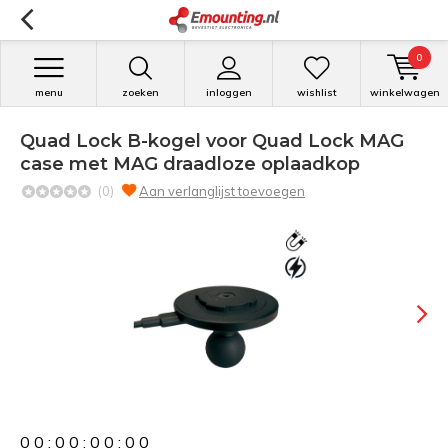
0
menu
zoeken
inloggen
wishlist
winkelwagen
Quad Lock B-kogel voor Quad Lock MAG
case met MAG draadloze oplaadkop
(0)
Aan verlanglijst toevoegen
0
0
:
0
0
:
0
0
:
0
0