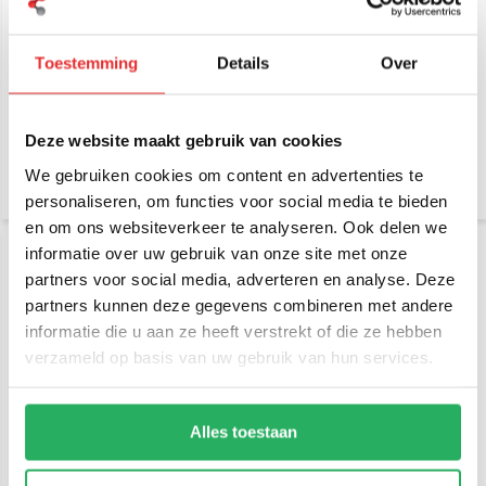
RAM Mount Klemarm Kort
RAM Mount Zuignapset
Toestemming
Details
Over
met Ronde Basis en B-
twistlock met B-klemarm
Kogel (25 mm)
€ 31,95
€ 49,95
Incl. btw
Incl. btw
Deze website maakt gebruik van cookies
€ 26,41 Excl. btw
€ 41,28 Excl. btw
We gebruiken cookies om content en advertenties te
personaliseren, om functies voor social media te bieden
en om ons websiteverkeer te analyseren. Ook delen we
informatie over uw gebruik van onze site met onze
partners voor social media, adverteren en analyse. Deze
partners kunnen deze gegevens combineren met andere
informatie die u aan ze heeft verstrekt of die ze hebben
verzameld op basis van uw gebruik van hun services.
RAM Mount Composiet
RAM Mount Small Tough-
Alles toestaan
base vaste B-klemhouder
Claw™ klem kort RAP-B-
400-201-AU