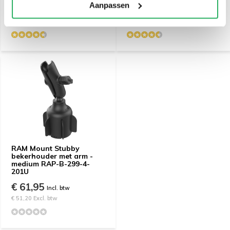
Aanpassen
€ 19,95
€ 59,95
Incl. btw
Incl. btw
€ 16,49 Excl. btw
€ 49,55 Excl. btw
RAM Mount Stubby
bekerhouder met arm -
medium RAP-B-299-4-
201U
€ 61,95
Incl. btw
€ 51,20 Excl. btw