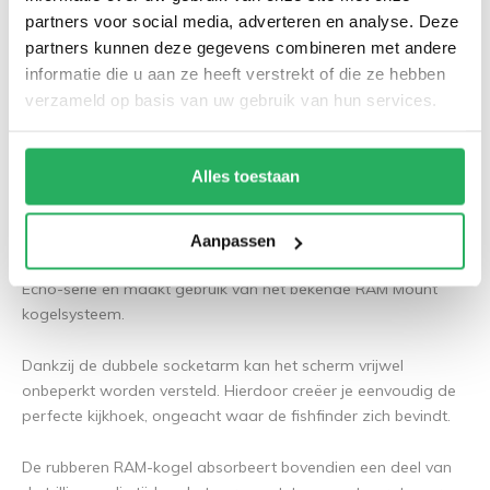
partners voor social media, adverteren en analyse. Deze
partners kunnen deze gegevens combineren met andere
informatie die u aan ze heeft verstrekt of die ze hebben
verzameld op basis van uw gebruik van hun services.
RAM Mount voor Garmin Striker 4:
compact en veelzijdig
Alles toestaan
Voor kleinere fishfinders biedt de
RAM Mount Garmin Striker 4
houder
een compacte en betrouwbare oplossing. Deze
Aanpassen
houder is speciaal ontwikkeld voor de Garmin Striker 4- en
Echo-serie en maakt gebruik van het bekende RAM Mount
kogelsysteem.
Dankzij de dubbele socketarm kan het scherm vrijwel
onbeperkt worden versteld. Hierdoor creëer je eenvoudig de
perfecte kijkhoek, ongeacht waar de fishfinder zich bevindt.
De rubberen RAM-kogel absorbeert bovendien een deel van