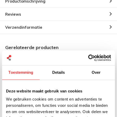
Productomschrijving
Reviews
Verzendinformatie
Gerelateerde producten
Toestemming
Details
Over
Deze website maakt gebruik van cookies
We gebruiken cookies om content en advertenties te
RAM Mount B-Kogel (25
RAM Mount B-Kogel (25
mm) Diamant Basis
mm) Diamant Basis
personaliseren, om functies voor social media te bieden
Aluminium - RAM-B-238U
Composiet - RAP-B-238U
en om ons websiteverkeer te analyseren. Ook delen we