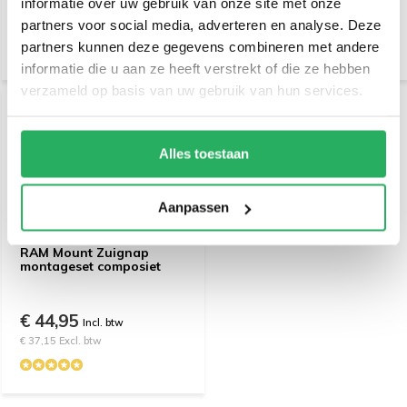
informatie over uw gebruik van onze site met onze
€ 13,95
€ 10,95
Incl. btw
Incl. btw
partners voor social media, adverteren en analyse. Deze
€ 11,53 Excl. btw
€ 9,05 Excl. btw
partners kunnen deze gegevens combineren met andere
informatie die u aan ze heeft verstrekt of die ze hebben
verzameld op basis van uw gebruik van hun services.
Alles toestaan
Aanpassen
RAM Mount Zuignap
montageset composiet
€ 44,95
Incl. btw
€ 37,15 Excl. btw