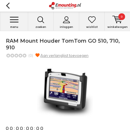
0
menu
zoeken
inloggen
wishlist
winkelwagen
RAM Mount Houder TomTom GO 510, 710,
910
(0)
Aan verlanglijst toevoegen
0
0
:
0
0
:
0
0
:
0
0