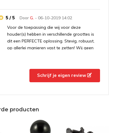
5 / 5
Door
G.
- 06-10-2019 14:02
Voor de toepassing die wij voor deze
houder(s) hebben in verschillende groottes is
dit een PERFECTE oplossing. Stevig, robuust,
op allerlei manieren vast te zetten! Wij geen
hier zeker mee door !
5 / 5
Door
Roel
- 26-03-2019 13:24
Schrijf je eigen review
De tablet is stevig vastgeklemd, dus ideaal
voor op de boot.
rde producten