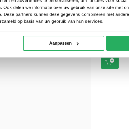
ent en advertenties te personaliseren, om functies voor social
. Ook delen we informatie over uw gebruik van onze site met on
e. Deze partners kunnen deze gegevens combineren met andere i
RAM Mount Z
combinatie
erzameld op basis van uw gebruik van hun services.
montageset
aluminium
€ 59,95
Incl.
€ 49,55 Excl. btw
Aanpassen