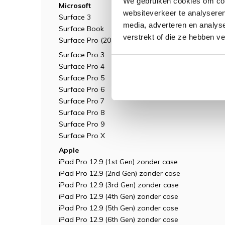
We gebruiken cookies om cont
Microsoft
websiteverkeer te analyseren
Surface 3
media, adverteren en analys
Surface Book
verstrekt of die ze hebben v
Surface Pro (2017)
Surface Pro 3
Surface Pro 4
Surface Pro 5
Surface Pro 6
Surface Pro 7
Surface Pro 8
Surface Pro 9
Surface Pro X
Apple
iPad Pro 12.9 (1st Gen) zonder case
iPad Pro 12.9 (2nd Gen) zonder case
iPad Pro 12.9 (3rd Gen) zonder case
iPad Pro 12.9 (4th Gen) zonder case
iPad Pro 12.9 (5th Gen) zonder case
iPad Pro 12.9 (6th Gen) zonder case