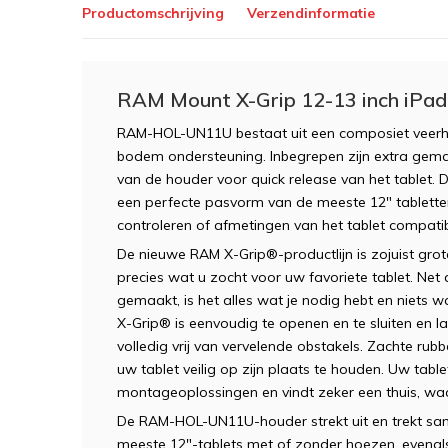
Productomschrijving
Verzendinformatie
RAM Mount X-Grip 12-13 inch iPad
RAM
-
HOL
-
UN11U
bestaat uit een
composiet
veer
bodem
ondersteuning
.
Inbegrepen zijn
extra gema
van de houder voor
quick release
van het tablet.
D
een perfecte pasvorm
van de meeste
12"
tablett
controleren of
afmetingen
van het tablet
compatib
De nieuwe RAM X-Grip®-productlijn is zojuist gro
precies wat u zocht voor uw favoriete tablet. Net
gemaakt, is het alles wat je nodig hebt en niets w
X-Grip® is eenvoudig te openen en te sluiten en la
volledig vrij van vervelende obstakels. Zachte ru
uw tablet veilig op zijn plaats te houden. Uw tab
montageoplossingen en vindt zeker een thuis, waa
De RAM-HOL-UN11U-houder strekt uit en trekt sa
meeste 12"-tablets met of zonder hoezen, evenals