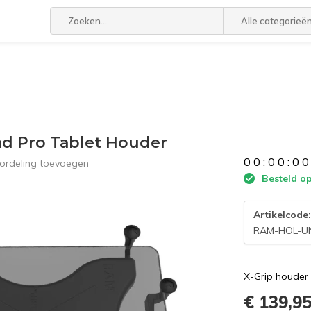
Alle categorieë
ad Pro Tablet Houder
0
0
:
0
0
:
0
0
ordeling toevoegen
Besteld op
Artikelcode
RAM-HOL-U
X-Grip houder
€ 139,9