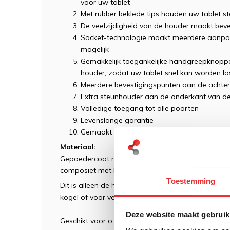
voor uw tablet
Met rubber beklede tips houden uw tablet ste
De veelzijdigheid van de houder maakt beves
Socket-technologie maakt meerdere aanpass
mogelijk
Gemakkelijk toegankelijke handgreepknoppe
houder, zodat uw tablet snel kan worden 
Meerdere bevestigingspunten aan de achte
Extra steunhouder aan de onderkant van d
Volledige toegang tot alle poorten
Levenslange garantie
Gemaakt in de VS.
Materiaal:
Gepoedercoat maritiem aluminium, roestvrijstale
composiet met hoge sterkte
Toestemming
Dit is alleen de houder voor de montage aan and
kogel of voor veeleisende omgevingen een RAM-2
Deze website maakt gebruik
Geschikt voor o.a: