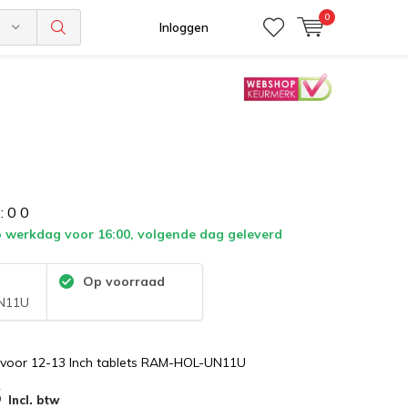
0
n
Inloggen
:
0
0
 werkdag voor 16:00, volgende dag geleverd
:
Op voorraad
N11U
 voor 12-13 Inch tablets RAM-HOL-UN11U
5
Incl. btw