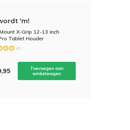
wordt 'm!
ount X-Grip 12-13 inch
Pro Tablet Houder
(4)
Toevoegen aan
9,95
winkelwagen