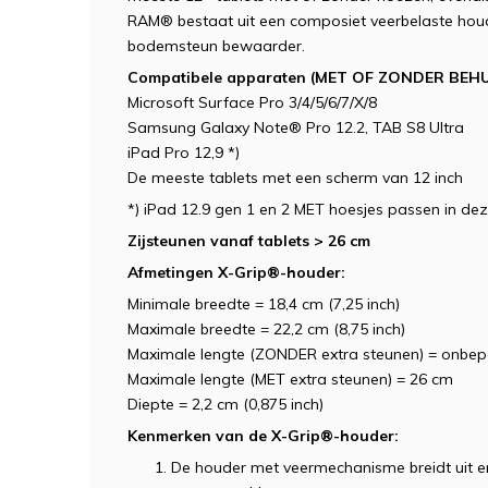
RAM® bestaat uit een composiet veerbelaste houd
bodemsteun bewaarder.
Compatibele apparaten (MET OF ZONDER BEHU
Microsoft Surface Pro 3/4/5/6/7/X/8
Samsung Galaxy Note® Pro 12.2, TAB S8 Ultra
iPad Pro 12,9 *)
De meeste tablets met een scherm van 12 inch
*) iPad 12.9 gen 1 en 2 MET hoesjes passen in dez
Zijsteunen vanaf tablets > 26 cm
Afmetingen X-Grip®-houder:
Minimale breedte = 18,4 cm (7,25 inch)
Maximale breedte = 22,2 cm (8,75 inch)
Maximale lengte (ZONDER extra steunen) = onbep
Maximale lengte (MET extra steunen) = 26 cm
Diepte = 2,2 cm (0,875 inch)
Kenmerken van de X-Grip®-houder:
De houder met veermechanisme breidt uit e