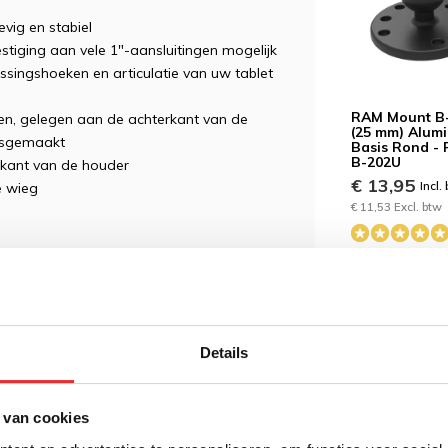
vig en stabiel
tiging aan vele 1"-aansluitingen mogelijk
ingshoeken en articulatie van uw tablet
RAM Mount B
n, gelegen aan de achterkant van de
(25 mm) Alum
losgemaakt
Basis Rond -
B-202U
rkant van de houder
€ 13,95
Incl.
e wieg
€ 11,53 Excl. btw
n componenten van maritieme kwaliteit en
Details
ere RAM parts heeft u een
RAM-B-202U
B-
01U C-Kogel nodig.
 van cookies