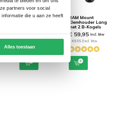
 media te bieden en om ons
ze partners voor social
nformatie die u aan ze heeft
uignap
RAM Mount U-Bout
RAM Mount
RVS stangmontage
Klemhouder Lang
ronde B-kogel
met 2 B-Kogels
€ 56,95
€ 59,95
Incl. btw
Incl. btw
 btw
€ 47,07 Excl. btw
€ 49,55 Excl. btw
Alles toestaan