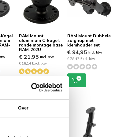
-Kogel
RAM Mount
RAM Mount Dubbele
inium
aluminium C-kogel,
zuignap met
 RAM-
ronde montage base
klemhouder set
RAM-202U
€ 94,95
Incl. btw
€ 21,95
 btw
Incl. btw
€ 78,47 Excl. btw
€ 18,14 Excl. btw
Over