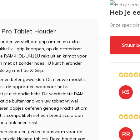
Heb je e
Onze speciali
 Pro Tablet Houder
houder
, verstelbare
grip
armen
en extra
Stuur b
kkelijk
grip
knoppen,
op de achterkant
e RAM
-
HOL
-
UN11U
rekt uit en krimpt voor
en
met of zonder hoes
.
U kunt hieronder
le zijn met
de X-
Grip
.
ter en beter geworden. Dit nieuwe model is
 als de apparaten waarvoor het is
KS
at je niet nodig hebt. De veerbelaste RAM
at de buitenrand van uw tablet vrijwel
bberen dopjes oefenen genoeg kracht uit om
let is compatibel met een breed scala aan
r u ook heen reist.
men voor een perfecte pasvorm voor de
RR
 enkele kleinere tablets. Deze houder van