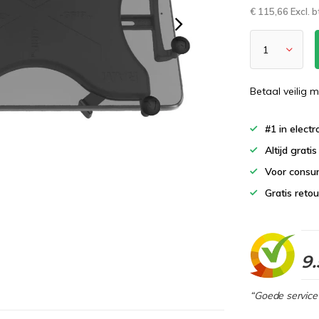
€ 115,66 Excl. 
Betaal veilig m
#1 in elect
Altijd grati
Voor consu
Gratis reto
9.
“Goede service 