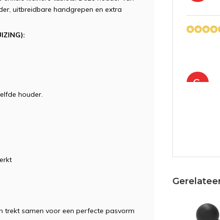
er, uitbreidbare handgrepen en extra
IZING):
G.
elfde houder.
RL
erkt
Gerelatee
n trekt samen voor een perfecte pasvorm