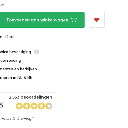
btw
Toevoegen aan winkelwagen
et iDeal
ronica bevestiging
s verzending
menten en bedrijven
urneren in NL & BE
2.553 beoordelingen
5
en snelle levering!”