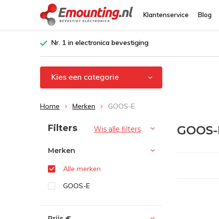
Klantenservice
Blog
Nr. 1 in electronica bevestiging
Kies een categorie
Home
Merken
GOOS-E
Sorteren op:
Filters
GOOS-
Wis alle filters
Merken
Alle merken
GOOS-E
Prijs
€