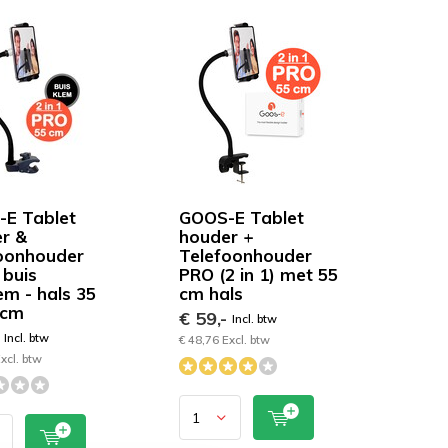
E Tablet
GOOS-E Tablet
r &
houder +
oonhouder
Telefoonhouder
 buis
PRO (2 in 1) met 55
em - hals 35
cm hals
 cm
€ 59,-
Incl. btw
-
Incl. btw
€ 48,76 Excl. btw
xcl. btw