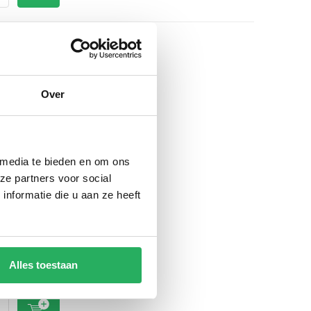
Over
 media te bieden en om ons
ze partners voor social
-E
oonhouder
nformatie die u aan ze heeft
rseel voor
E hals
-
Incl. btw
xcl. btw
Alles toestaan