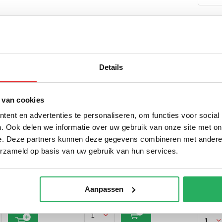
Details
 van cookies
ent en advertenties te personaliseren, om functies voor social
. Ook delen we informatie over uw gebruik van onze site met on
 Universele
GOOS-E Universele
GOOS
 en telefoon
Tablet en telefoon
Telef
e. Deze partners kunnen deze gegevens combineren met andere i
r muur 55cm
houder muur 360º
unive
erzameld op basis van uw gebruik van hun services.
GOOS-
€ 59,-
Incl. btw
€ 24,
ncl. btw
€ 48,76 Excl. btw
cl. btw
€ 19,83 E
Aanpassen