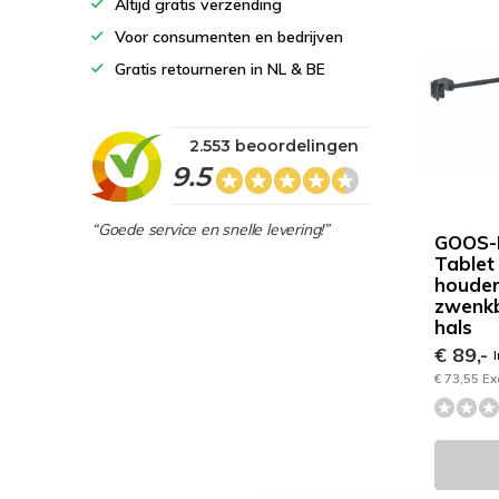
Altijd gratis verzending
Voor consumenten en bedrijven
Gratis retourneren in NL & BE
2.553 beoordelingen
9.5
“Goede service en snelle levering!”
GOOS-E
Tablet
houder
zwenk
hals
€ 89,-
I
€ 73,55 Ex