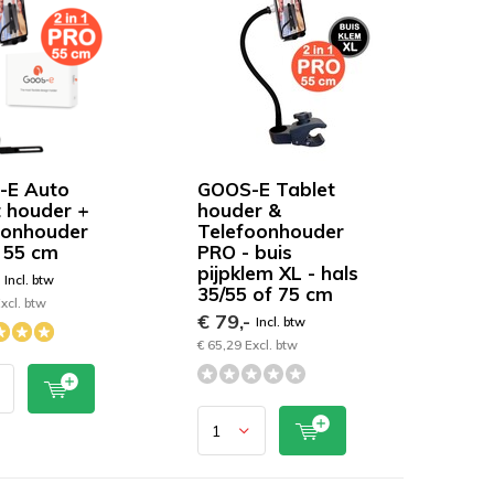
-E Auto
GOOS-E Tablet
t houder +
houder &
oonhouder
Telefoonhouder
 55 cm
PRO - buis
pijpklem XL - hals
-
Incl. btw
35/55 of 75 cm
xcl. btw
€ 79,-
Incl. btw
€ 65,29 Excl. btw