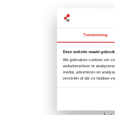
Toestemming
Deze website maakt gebruik
We gebruiken cookies om cont
websiteverkeer te analyseren
GOOS-E
Tablet
media, adverteren en analys
houde
verstrekt of die ze hebben v
hals
€ 69,-
I
€ 57,02 Ex