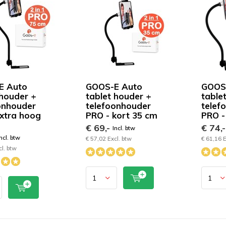
E Auto
GOOS-E Auto
GOOS
 houder +
tablet houder +
table
onhouder
telefoonhouder
telef
xtra hoog
PRO - kort 35 cm
PRO -
€ 69,-
€ 74,
Incl. btw
ncl. btw
€ 57,02 Excl. btw
€ 61,16 E
cl. btw