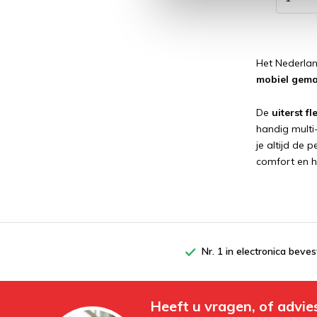
Het Nederlan
mobiel gema
De
uiterst f
handig multi
je altijd de
comfort en h
Nr. 1 in electronica beves
Heeft u vragen, of advie