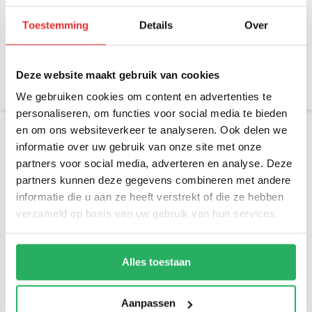
Cygnett Armoured
Cygnett Armoured
Braided USB-C to USB-A
Braided Lightning to USB-
Cable 1m Black
A Cable 1m Black
Toestemming
Details
Over
€ 23,95
€ 23,95
Incl. btw
Incl. btw
€ 19,79 Excl. btw
€ 19,79 Excl. btw
Deze website maakt gebruik van cookies
We gebruiken cookies om content en advertenties te
personaliseren, om functies voor social media te bieden
en om ons websiteverkeer te analyseren. Ook delen we
informatie over uw gebruik van onze site met onze
partners voor social media, adverteren en analyse. Deze
partners kunnen deze gegevens combineren met andere
informatie die u aan ze heeft verstrekt of die ze hebben
verzameld op basis van uw gebruik van hun services.
Cygnett Armoured
Quad Lock Quad Lock®
Braided USB-C to USB-C
Power Adaptor - EU
Alles toestaan
Cable 1m Black
Standard
€ 23,95
€ 19,95
Incl. btw
Incl. btw
Aanpassen
€ 19,79 Excl. btw
€ 16,49 Excl. btw