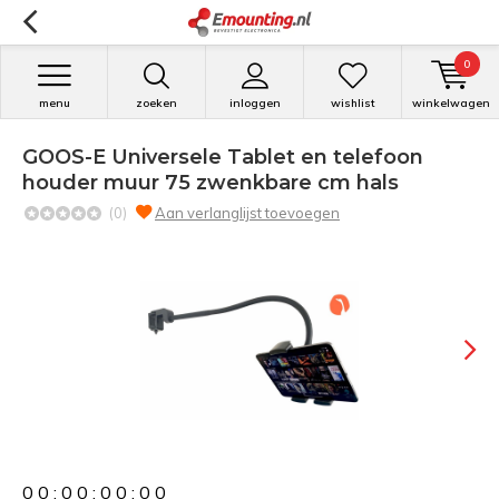
0
menu
zoeken
inloggen
wishlist
winkelwagen
GOOS-E Universele Tablet en telefoon
houder muur 75 zwenkbare cm hals
(0)
Aan verlanglijst toevoegen
0
0
:
0
0
:
0
0
:
0
0