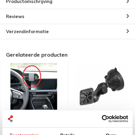
Productomschrijving
Reviews
Verzendinformatie
Gerelateerde producten
Brodit Proclip Auto
RAM Mount Twist Lock
specifiek, alle automerken
compacte zuignapset
leverbaar!
RAP-B-166-1U