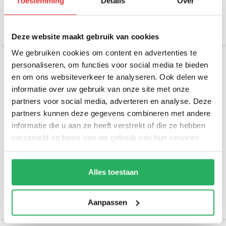
Toestemming
Details
Over
€ 29,95
€ 39,95
Incl. btw
Incl. btw
€ 24,75 Excl. btw
€ 33,02 Excl. btw
Deze website maakt gebruik van cookies
We gebruiken cookies om content en advertenties te
personaliseren, om functies voor social media te bieden
en om ons websiteverkeer te analyseren. Ook delen we
informatie over uw gebruik van onze site met onze
partners voor social media, adverteren en analyse. Deze
partners kunnen deze gegevens combineren met andere
informatie die u aan ze heeft verstrekt of die ze hebben
verzameld op basis van uw gebruik van hun services.
RAM Mount Plakkogel +
Brodit Pedestal mount 4",
korte klemhouder Brodit
round mounting base
verbinding
Alles toestaan
€ 44,95
€ 119,95
Incl. btw
Incl. btw
€ 37,15 Excl. btw
€ 99,13 Excl. btw
Aanpassen