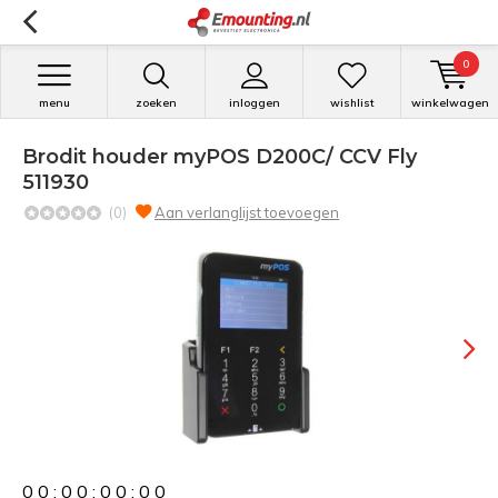
0
menu
zoeken
inloggen
wishlist
winkelwagen
Brodit houder myPOS D200C/ CCV Fly
511930
(0)
Aan verlanglijst toevoegen
0
0
:
0
0
:
0
0
:
0
0