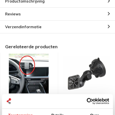
Productomschrijving
Reviews
Verzendinformatie
Gerelateerde producten
Brodit Proclip Auto
RAM Mount Twist Lock
specifiek, alle automerken
compacte zuignapset
leverbaar!
RAP-B-166-1U