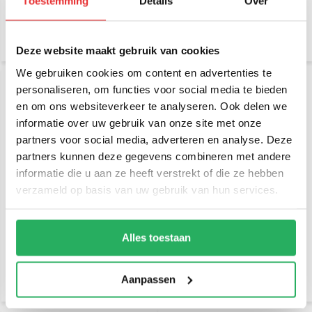
Toestemming
Details
Over
€ 29,95
€ 39,95
Incl. btw
Incl. btw
€ 24,75 Excl. btw
€ 33,02 Excl. btw
Deze website maakt gebruik van cookies
We gebruiken cookies om content en advertenties te
personaliseren, om functies voor social media te bieden
en om ons websiteverkeer te analyseren. Ook delen we
informatie over uw gebruik van onze site met onze
partners voor social media, adverteren en analyse. Deze
partners kunnen deze gegevens combineren met andere
informatie die u aan ze heeft verstrekt of die ze hebben
verzameld op basis van uw gebruik van hun services.
RAM Mount Plakkogel +
Brodit Pedestal mount 4",
korte klemhouder Brodit
round mounting base
verbinding
Alles toestaan
€ 44,95
€ 119,95
Incl. btw
Incl. btw
€ 37,15 Excl. btw
€ 99,13 Excl. btw
Aanpassen