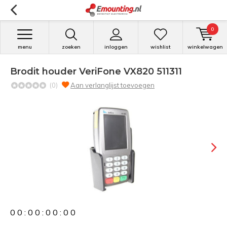
0
menu
zoeken
inloggen
wishlist
winkelwagen
Brodit houder VeriFone VX820 511311
(0)
Aan verlanglijst toevoegen
0
0
:
0
0
:
0
0
:
0
0