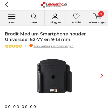
0
menu
zoeken
inloggen
wishlist
winkelwagen
Brodit Medium Smartphone houder
Universeel 62-77 en 9-13 mm
(4)
Aan verlanglijst toevoegen
0
0
:
0
0
:
0
0
:
0
0