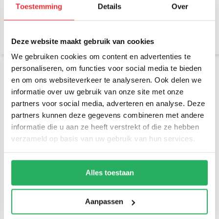
Toestemming
Details
Over
€ 29,95
€ 39,95
Incl. btw
Incl. btw
€ 24,75 Excl. btw
€ 33,02 Excl. btw
Deze website maakt gebruik van cookies
We gebruiken cookies om content en advertenties te
personaliseren, om functies voor social media te bieden
en om ons websiteverkeer te analyseren. Ook delen we
informatie over uw gebruik van onze site met onze
partners voor social media, adverteren en analyse. Deze
partners kunnen deze gegevens combineren met andere
informatie die u aan ze heeft verstrekt of die ze hebben
verzameld op basis van uw gebruik van hun services.
RAM Mount B-Kogel (25
RAM Mount B-Kogel (25
mm) Aluminium Basis
mm) Composiet Basis
Rechthoek - RAM-B-347U
Rechthoek - RAP-B-347U
Alles toestaan
€ 15,95
€ 12,95
Incl. btw
Incl. btw
€ 13,18 Excl. btw
€ 10,70 Excl. btw
Aanpassen