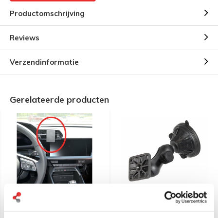
Productomschrijving
Reviews
Verzendinformatie
Gerelateerde producten
Brodit Proclip Auto
RAM Mount Twist Lock
specifiek, alle automerken
compacte zuignapset
leverbaar!
RAP-B-166-1U