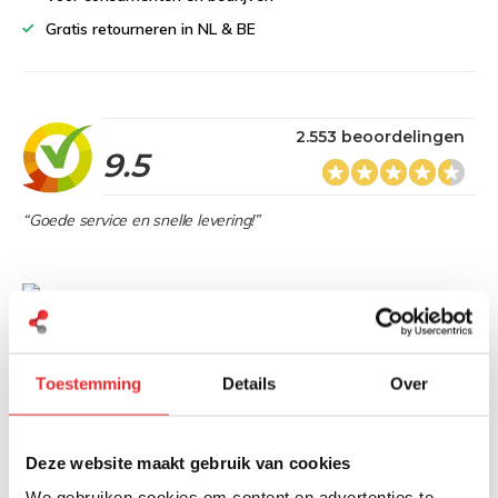
Gratis retourneren in NL & BE
2.553 beoordelingen
9.5
“Goede service en snelle levering!”
Heb je een vraag over dit product?
Onze specialisten denken graag met je mee
Toestemming
Details
Over
Stuur bericht
Deze website maakt gebruik van cookies
We gebruiken cookies om content en advertenties te