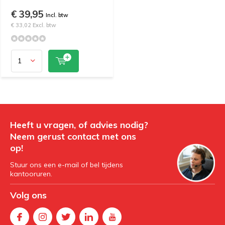
€ 39,95
Incl. btw
€ 33,02 Excl. btw
Heeft u vragen, of advies nodig?
Neem gerust contact met ons
op!
Stuur ons een e-mail of bel tijdens
kantooruren.
Volg ons