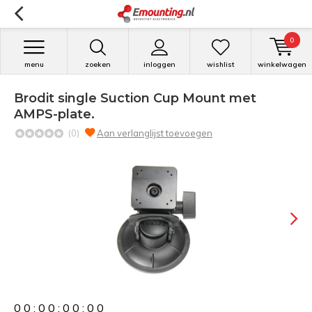
0
menu
zoeken
inloggen
wishlist
winkelwagen
Brodit single Suction Cup Mount met
AMPS-plate.
(0)
Aan verlanglijst toevoegen
0
0
:
0
0
:
0
0
:
0
0