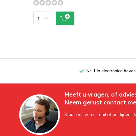
Nr. 1 in electronica beves
Heeft u vragen, of advie
Neem gerust contact me
Stuur ons een e-mail of bel tijdens 