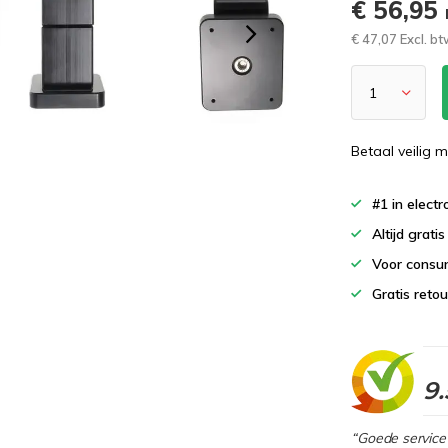
€ 56,95
€ 47,07 Excl. b
Betaal veilig m
#1 in elect
Altijd grati
Voor consu
Gratis reto
9.
“Goede service 