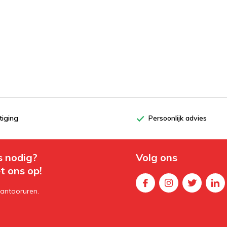
tiging
Persoonlijk advies
s nodig?
Volg ons
t ons op!
kantooruren.