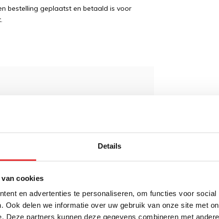
 bestelling geplaatst en betaald is voor
.
wordt 'm!
it buismontage 29-40mm
ter - AMPS patroon
Details
(0)
 van cookies
Toevoegen aan
,95
winkelwagen
ent en advertenties te personaliseren, om functies voor social
. Ook delen we informatie over uw gebruik van onze site met on
e. Deze partners kunnen deze gegevens combineren met andere i