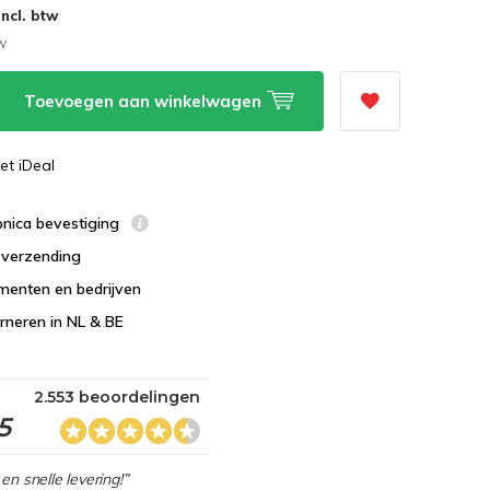
Incl. btw
tw
Toevoegen aan winkelwagen
et iDeal
ronica bevestiging
s verzending
menten en bedrijven
urneren in NL & BE
2.553 beoordelingen
5
en snelle levering!”