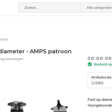
Alle categorieë
roon
iameter - AMPS patroon
0
0
:
0
0
:
0
0
ling toevoegen
Besteld op
Artikelcode
215969
Past op diam
Voorgeboorde