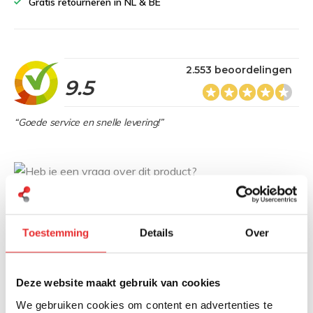
Gratis retourneren in NL & BE
2.553 beoordelingen
9.5
“Goede service en snelle levering!”
Heb je een vraag over dit product?
Onze specialisten denken graag met je mee
Toestemming
Details
Over
Stuur bericht
Deze website maakt gebruik van cookies
Productomschrijving
We gebruiken cookies om content en advertenties te