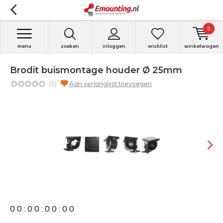
0
menu
zoeken
inloggen
wishlist
winkelwagen
Brodit buismontage houder Ø 25mm
(0)
Aan verlanglijst toevoegen
0
0
:
0
0
:
0
0
:
0
0