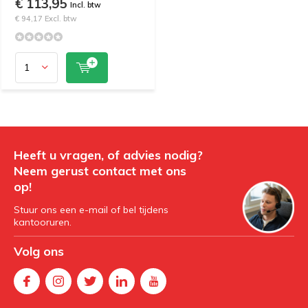
€ 113,95
Incl. btw
€ 94,17 Excl. btw
Heeft u vragen, of advies nodig?
Neem gerust contact met ons
op!
Stuur ons een e-mail of bel tijdens
kantooruren.
Volg ons