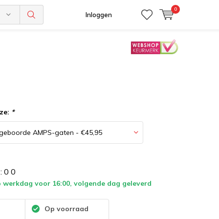
0
n
Inloggen
ze:
*
:
0
0
 werkdag voor 16:00, volgende dag geleverd
:
Op voorraad