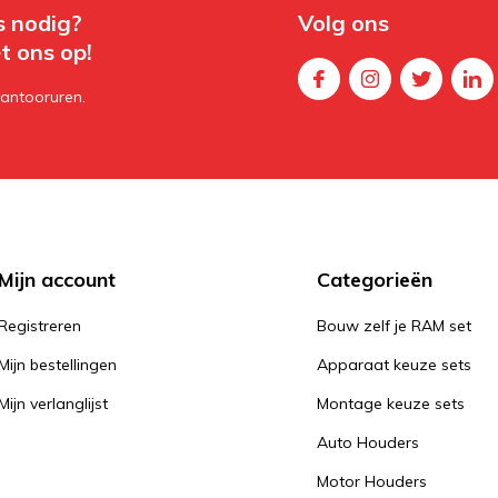
s nodig?
Volg ons
t ons op!
kantooruren.
Mijn account
Categorieën
Registreren
Bouw zelf je RAM set
Mijn bestellingen
Apparaat keuze sets
Mijn verlanglijst
Montage keuze sets
Auto Houders
Motor Houders