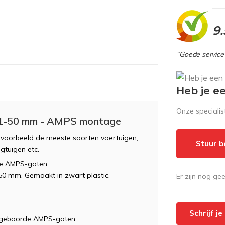
9.
“Goede service 
Heb je e
Onze speciali
31-50 mm - AMPS montage
ijvoorbeeld de meeste soorten voertuigen;
Stuur b
egtuigen etc.
e AMPS-gaten.
50 mm. Gemaakt in zwart plastic.
Er zijn nog ge
Schrijf j
rgeboorde AMPS-gaten.