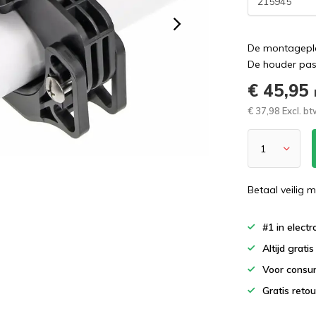
215945
De montagepl
De houder pas
€ 45,95
€ 37,98 Excl. b
Betaal veilig m
#1 in elect
Altijd grati
Voor consu
Gratis reto