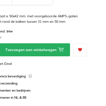
aat is 50x42 mm, met voorgeboorde AMPS-gaten.
t rond de balken tussen 31 mm en 50 mm.
Incl. btw
tw
Toevoegen aan winkelwagen
et iDeal
ronica bevestiging
s verzending
menten en bedrijven
urneren in NL & BE