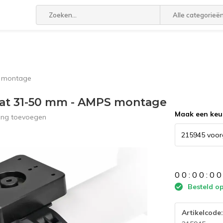
Alle categorieë
S montage
at 31-50 mm - AMPS montage
Maak een keu
ling toevoegen
0
0
:
0
0
:
0
0
Besteld op
Artikelcode