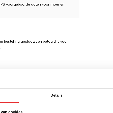
AMPS voorgeboorde gaten voor moer en
 bestelling geplaatst en betaald is voor
.
wordt 'm!
Details
t buismontage XL buismaat
0 mm - AMPS montage
 van cookies
(0)