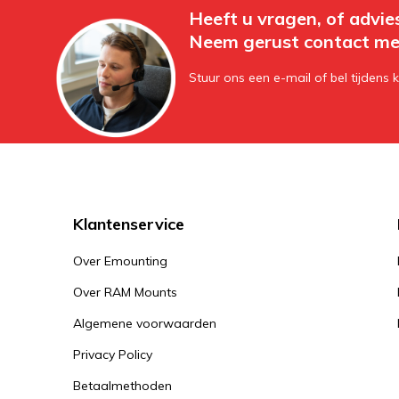
Heeft u vragen, of advie
Neem gerust contact me
Stuur ons een e-mail of bel tijdens 
Klantenservice
Over Emounting
Over RAM Mounts
Algemene voorwaarden
Privacy Policy
Betaalmethoden