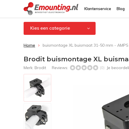
Klantenservice
Blog
Kies een categorie
Home
buismontage XL buismaat 31-50 mm - AMP
Brodit buismontage XL buisma
Merk:
Brodit
Reviews:
Je beoorde
(0)