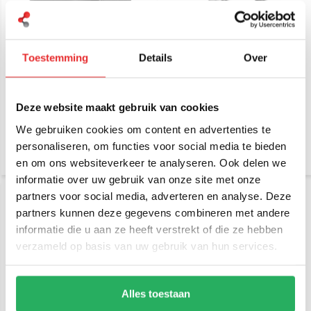
Toestemming
Details
Over
Mobiparts Car Charger 2-
Cygnett Armoured
port 30W PD Fast
Braided USB-C to USB-C
Charging USB-C + USB-A
Cable 2m Black
Deze website maakt gebruik van cookies
€ 22,95
€ 29,95
Incl. btw
Incl. btw
We gebruiken cookies om content en advertenties te
€ 18,97 Excl. btw
€ 24,75 Excl. btw
personaliseren, om functies voor social media te bieden
en om ons websiteverkeer te analyseren. Ook delen we
informatie over uw gebruik van onze site met onze
partners voor social media, adverteren en analyse. Deze
partners kunnen deze gegevens combineren met andere
informatie die u aan ze heeft verstrekt of die ze hebben
verzameld op basis van uw gebruik van hun services.
Alles toestaan
Cygnett Armoured
Cygnett Armoured