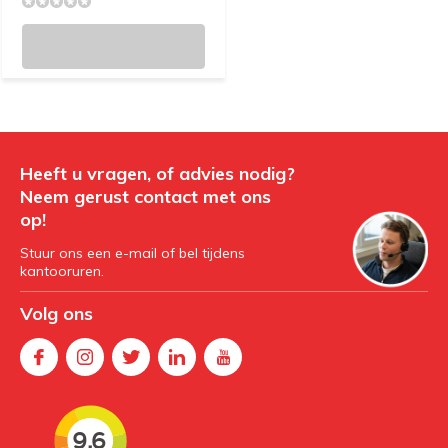
Heeft u vragen, of advies nodig?
Neem gerust contact met ons
op!
Stuur ons een e-mail of bel tijdens
kantooruren.
Volg ons