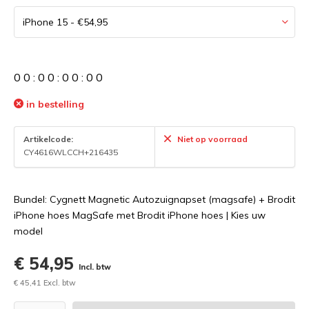
0
0
:
0
0
:
0
0
:
0
0
in bestelling
Artikelcode:
Niet op voorraad
CY4616WLCCH+216435
Bundel: Cygnett Magnetic Autozuignapset (magsafe) + Brodit
iPhone hoes MagSafe met Brodit iPhone hoes | Kies uw
model
€ 54,95
Incl. btw
€ 45,41 Excl. btw