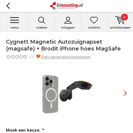
0
menu
zoeken
inloggen
wishlist
winkelwagen
Cygnett Magnetic Autozuignapset
(magsafe) + Brodit iPhone hoes MagSafe
(0)
Aan verlanglijst toevoegen
Maak een keuze:
*