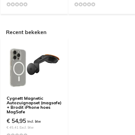
Recent bekeken
Cygnett Magnetic
Autozuignapset (magsafe)
+ Brodit iPhone hoes
MagSafe
€ 54,95
Incl. btw
€ 45,41 Excl. btw