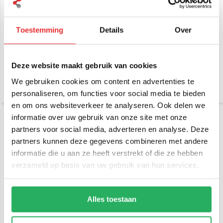
RAM Mount Klemhouder
RAM Mount U-Bout steun
Toestemming
Details
Over
aluminium met 2 B-kogels
stangmontage U-beugel
zwart staal
€ 43,95
€ 56,95
Incl. btw
Incl. btw
Deze website maakt gebruik van cookies
€ 36,32 Excl. btw
€ 47,07 Excl. btw
We gebruiken cookies om content en advertenties te
personaliseren, om functies voor social media te bieden
en om ons websiteverkeer te analyseren. Ook delen we
informatie over uw gebruik van onze site met onze
partners voor social media, adverteren en analyse. Deze
partners kunnen deze gegevens combineren met andere
informatie die u aan ze heeft verstrekt of die ze hebben
verzameld op basis van uw gebruik van hun services.
RAM Mount Small Tough-
RAM Mount Plakkogel +
Alles toestaan
Claw™ klem composiet set
korte klemhouder set
B-kogel