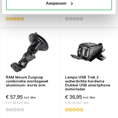
Aanpassen
€ 68,95
€ 42,95
Incl. btw
Incl. btw
€ 56,98 Excl. btw
€ 35,50 Excl. btw
RAM Mount Zuignap
Lampa USB Trek 2
combinatie montageset
waterdichte hardwire
aluminium- korte arm
Dubbel USB smartphone
motorlader
€ 57,95
€ 36,95
Incl. btw
Incl. btw
€ 47,89 Excl. btw
€ 30,54 Excl. btw