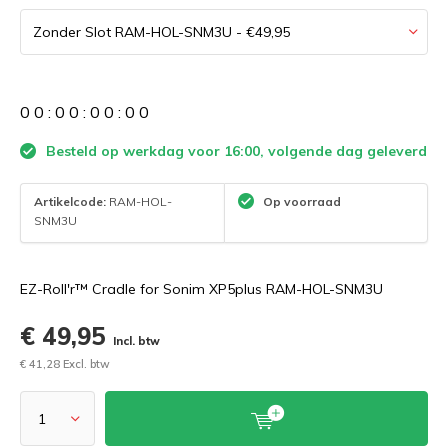
0
0
:
0
0
:
0
0
:
0
0
Besteld op werkdag voor 16:00, volgende dag geleverd
Artikelcode:
RAM-HOL-
Op voorraad
SNM3U
EZ-Roll'r™ Cradle for Sonim XP5plus RAM-HOL-SNM3U
€ 49,95
Incl. btw
€ 41,28 Excl. btw