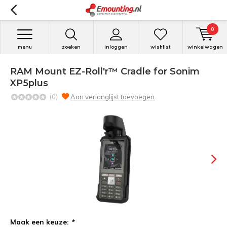
0
menu
zoeken
inloggen
wishlist
winkelwagen
RAM Mount EZ-Roll'r™ Cradle for Sonim
XP5plus
(0)
Aan verlanglijst toevoegen
Maak een keuze:
*