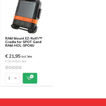
RAM Mount EZ-Roll'r™
Cradle for SPOT Gen4
RAM-HOL-SPO6U
€ 21,95
Incl. btw
€ 18,14 Excl. btw