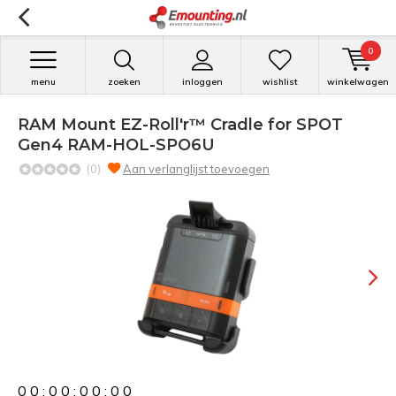
0
menu
zoeken
inloggen
wishlist
winkelwagen
RAM Mount EZ-Roll'r™ Cradle for SPOT
Gen4 RAM-HOL-SPO6U
(0)
Aan verlanglijst toevoegen
0
0
:
0
0
:
0
0
:
0
0