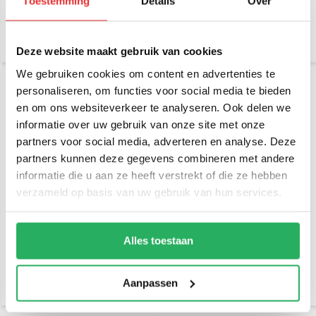
Toestemming
Details
Over
€ 13,95
€ 10,95
Incl. btw
Incl. btw
€ 11,53 Excl. btw
€ 9,05 Excl. btw
Deze website maakt gebruik van cookies
We gebruiken cookies om content en advertenties te
personaliseren, om functies voor social media te bieden
en om ons websiteverkeer te analyseren. Ook delen we
informatie over uw gebruik van onze site met onze
partners voor social media, adverteren en analyse. Deze
partners kunnen deze gegevens combineren met andere
informatie die u aan ze heeft verstrekt of die ze hebben
verzameld op basis van uw gebruik van hun services.
RAM Mount U-bout zwart
RAM Mount Twist Lock
staal steun stangmontage
compacte zuignapset
korte klem
RAP-B-166-2U
Alles toestaan
€ 54,95
€ 39,95
Incl. btw
Incl. btw
€ 45,41 Excl. btw
€ 33,02 Excl. btw
Aanpassen