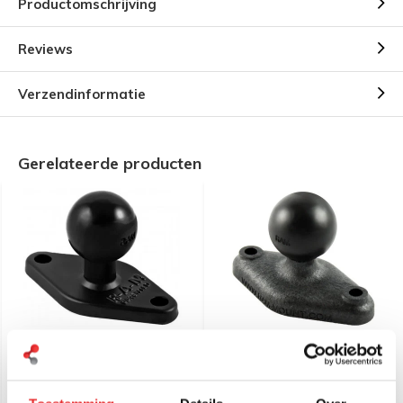
Productomschrijving
Reviews
Verzendinformatie
Gerelateerde producten
RAM Mount B-Kogel (25
RAM Mount B-Kogel (25
mm) Diamant Basis
mm) Diamant Basis
Aluminium - RAM-B-238U
Composiet - RAP-B-238U