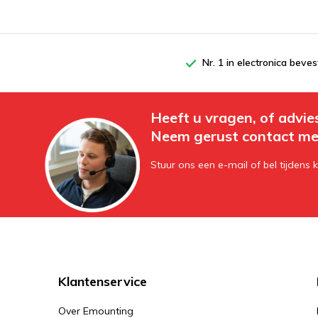
Nr. 1 in electronica beves
Heeft u vragen, of advie
Neem gerust contact me
Stuur ons een e-mail of bel tijdens 
Klantenservice
Over Emounting