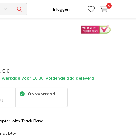
0
n
Inloggen
:
0
0
 werkdag voor 16:00, volgende dag geleverd
:
Op voorraad
1U
pter with Track Base
Incl. btw