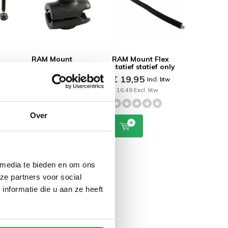
RAM Mount
RAM Mount Flex
op van
Klemhouder
statief statief only
g
Koppeling B-maat
€ 19,95
Incl. btw
met Octagon RAP-B-
 btw
200-1U
€ 16,49 Excl. btw
€ 14,95
Incl. btw
€ 12,36 Excl. btw
Over
 media te bieden en om ons
ze partners voor social
nformatie die u aan ze heeft