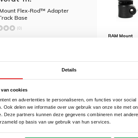
Mount Flex-Rod™ Adapter
Track Base
(0)
RAM Mount
Octagonale t
flexibele stan
Toevoegen aan
,95
€ 14,95
Incl.
winkelwagen
€ 12,36 Excl. btw
Details
 van cookies
ent en advertenties te personaliseren, om functies voor social
. Ook delen we informatie over uw gebruik van onze site met on
e. Deze partners kunnen deze gegevens combineren met andere i
erzameld op basis van uw gebruik van hun services.