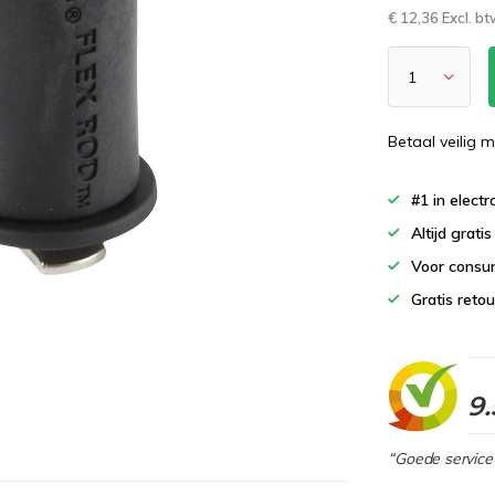
€ 12,36 Excl. b
Betaal veilig m
#1 in elect
Altijd grati
Voor consu
Gratis reto
9.
“Goede service 