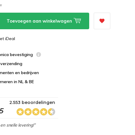
tw
Toevoegen aan winkelwagen
et iDeal
ronica bevestiging
s verzending
menten en bedrijven
urneren in NL & BE
2.553 beoordelingen
5
en snelle levering!”