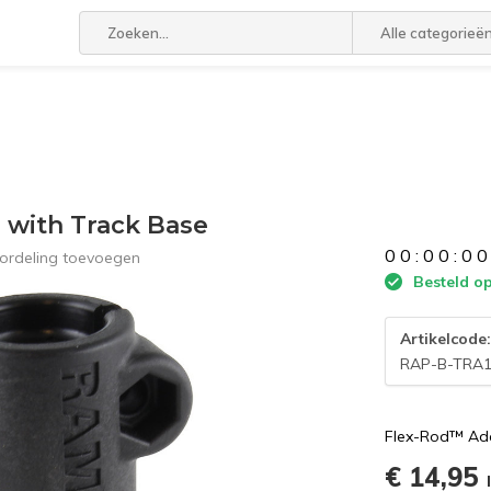
Alle categorieë
with Track Base
0
0
:
0
0
:
0
0
ordeling toevoegen
Besteld op
Artikelcode
RAP-B-TRA
Flex-Rod™ Ada
€ 14,95