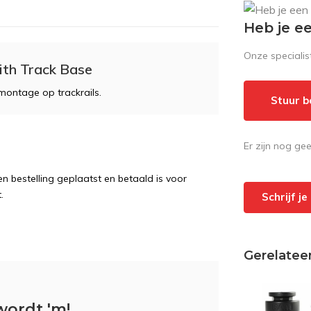
Heb je e
Onze speciali
th Track Base
montage op trackrails.
Stuur b
Er zijn nog ge
 bestelling geplaatst en betaald is voor
.
Schrijf j
Gerelatee
wordt 'm!