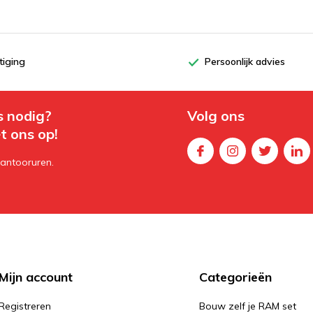
tiging
Persoonlijk advies
s nodig?
Volg ons
t ons op!
kantooruren.
Mijn account
Categorieën
Registreren
Bouw zelf je RAM set