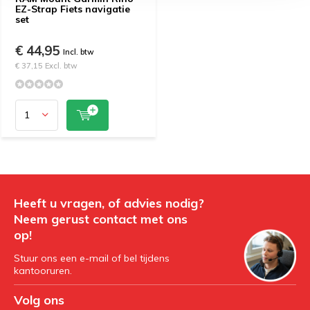
EZ-Strap Fiets navigatie
set
€ 44,95
Incl. btw
€ 37,15 Excl. btw
Heeft u vragen, of advies nodig?
Neem gerust contact met ons
op!
Stuur ons een e-mail of bel tijdens
kantooruren.
Volg ons