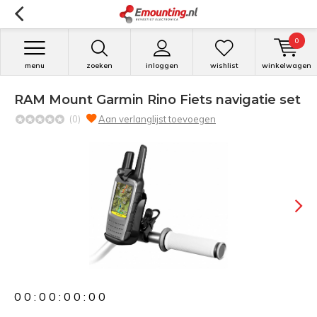
0
menu
zoeken
inloggen
wishlist
winkelwagen
RAM Mount Garmin Rino Fiets navigatie set
(0)
Aan verlanglijst toevoegen
0
0
:
0
0
:
0
0
:
0
0