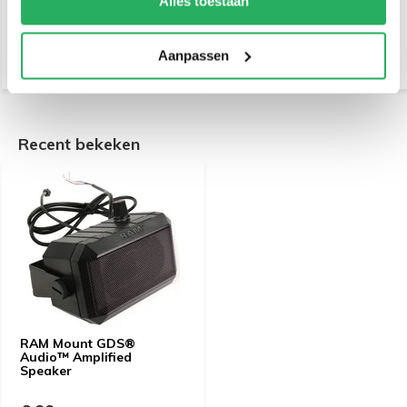
Alles toestaan
€ 24,95
Incl. btw
€ 32,95
Incl. btw
€ 20,62 Excl. btw
€ 27,23 Excl. btw
Aanpassen
Recent bekeken
RAM Mount GDS®
Audio™ Amplified
Speaker