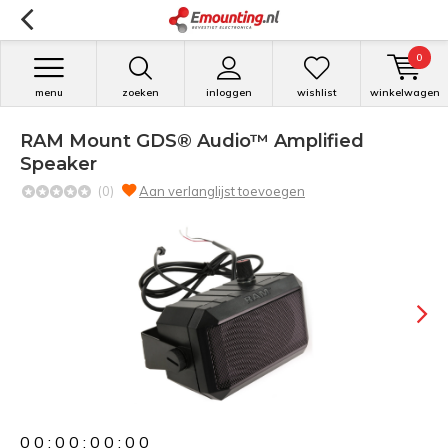
0
menu
zoeken
inloggen
wishlist
winkelwagen
RAM Mount GDS® Audio™ Amplified
Speaker
(0)
Aan verlanglijst toevoegen
0
0
:
0
0
:
0
0
:
0
0