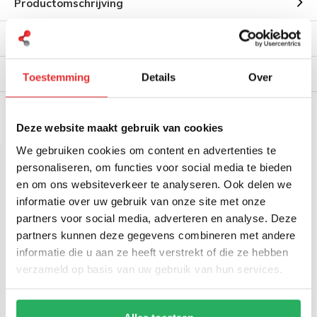
Productomschrijving
Reviews
Verzendinformatie
Toestemming
Details
Over
Gerelateerde producten
Deze website maakt gebruik van cookies
We gebruiken cookies om content en advertenties te
personaliseren, om functies voor social media te bieden
en om ons websiteverkeer te analyseren. Ook delen we
informatie over uw gebruik van onze site met onze
partners voor social media, adverteren en analyse. Deze
partners kunnen deze gegevens combineren met andere
informatie die u aan ze heeft verstrekt of die ze hebben
verzameld op basis van uw gebruik van hun services.
RAM Mount Standard
RAM Mount Short RAM®
RAM®
Speaker/Microphone
Speaker/Microphone
Bracket Adapter RAM-
Bracket Adapter RAM-
101-MIC1U
101-MIC2U