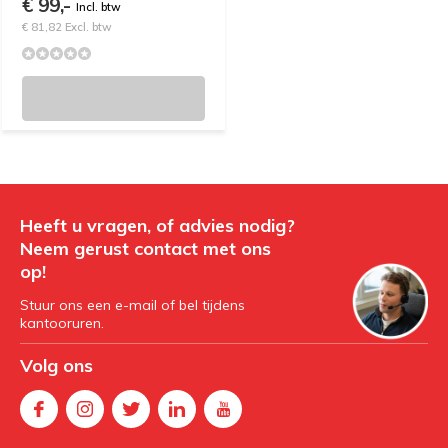
€ 99,-
Incl. btw
€ 81,82 Excl. btw
Heeft u vragen, of advies nodig?
Neem gerust contact met ons
op!
Stuur ons een e-mail of bel tijdens
kantooruren.
Volg ons